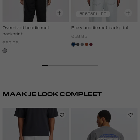
BESTSELLER
Oversized hoodie met
Boxy hoodie met backprint
backprint
€59.95
€59.95
donkerblauw
donkergrijs
middengrijs
bruin
bordeaux
grijs,
licht
melee
MAAK JE LOOK COMPLEET