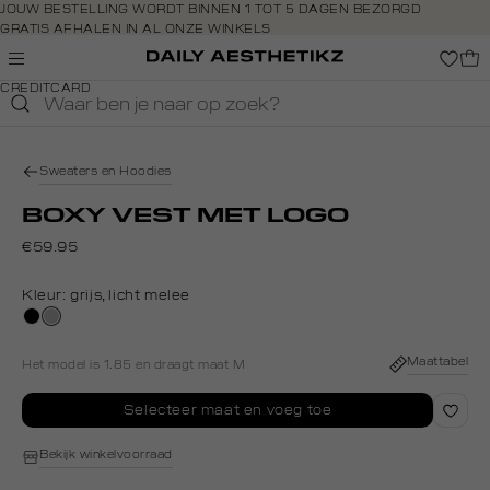
Navigeer
JOUW BESTELLING WORDT BINNEN 1 TOT 5 DAGEN BEZORGD
GRATIS AFHALEN IN AL ONZE WINKELS
direct naar
GRATIS RETOURNEREN BINNEN 14 DAGEN IN DE WINKEL
de
BETAAL ZOALS JIJ WILT: O.A. BANCONTACT, RIVERTY, APPLE PAY &
hoofdinhoud
CREDITCARD
Open de
zoekbalk
Navigeer
direct
Sweaters en Hoodies
naar de
footer
BOXY VEST MET LOGO
€59.95
Kleur:
grijs, licht melee
zwart
grijs,
licht
melee
Maattabel
Het model is 1.85 en draagt maat M
Selecteer maat en voeg toe
Bekijk winkelvoorraad