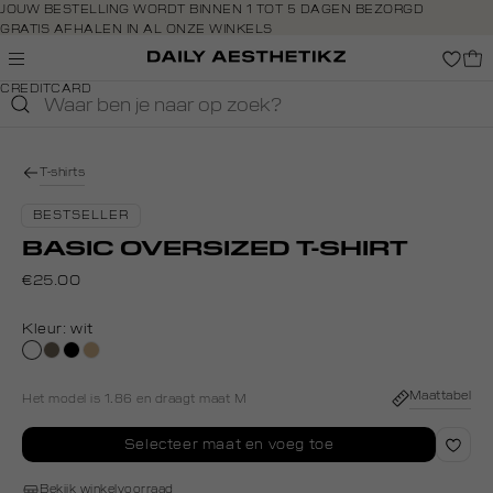
Navigeer
JOUW BESTELLING WORDT BINNEN 1 TOT 5 DAGEN BEZORGD
GRATIS AFHALEN IN AL ONZE WINKELS
direct naar
GRATIS RETOURNEREN BINNEN 14 DAGEN IN DE WINKEL
de
BETAAL ZOALS JIJ WILT: O.A. BANCONTACT, RIVERTY, APPLE PAY &
hoofdinhoud
Shop the look
CREDITCARD
Open de
zoekbalk
Navigeer
direct
T-shirts
naar de
footer
BESTSELLER
BASIC OVERSIZED T-SHIRT
€25.00
Kleur:
wit
wit
lichtbruin
zwart
tan
Maattabel
Het model is 1.86 en draagt maat M
Selecteer maat en voeg toe
Bekijk winkelvoorraad