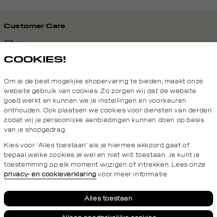
Customer Care
Mail ons
COOKIES!
020 - 3412 690
Om je de best mogelijke shopervaring te bieden, maakt onze
Van maandag t/m vrijdag van 8.30 uur tot 18.00 uur.
website gebruik van cookies. Zo zorgen wij dat de website
goed werkt en kunnen we je instellingen en voorkeuren
onthouden. Ook plaatsen we cookies voor diensten van derden
Service
zodat wij je persoonlijke aanbiedingen kunnen doen op basis
van je shopgedrag.
Wij zijn Daily Aesthetikz
Kies voor 'Alles toestaan' als je hiermee akkoord gaat of
bepaal welke cookies je wel en niet wilt toestaan. Je kunt je
toestemming op elk moment wijzigen of intrekken. Lees onze
privacy- en cookieverklaring
voor meer informatie.
Privacy- en cookieverklaring
Algemene Voorwaarden
Alles toestaan