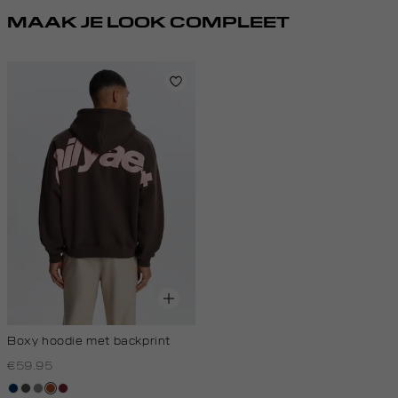
MAAK JE LOOK COMPLEET
Boxy hoodie met backprint
€59.95
donkerblauw
donkergrijs
middengrijs
bruin
bordeaux