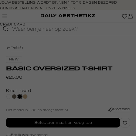
Navigeer
JOUW BESTELLING WORDT BINNEN 1 TOT 5 DAGEN BEZORGD
GRATIS AFHALEN IN AL ONZE WINKELS
direct naar
GRATIS RETOURNEREN BINNEN 14 DAGEN IN DE WINKEL
de
BETAAL ZOALS JIJ WILT: O.A. BANCONTACT, RIVERTY, APPLE PAY &
hoofdinhoud
CREDITCARD
Open de
zoekbalk
Navigeer
direct
T-shirts
naar de
footer
NEW
BASIC OVERSIZED T-SHIRT
€25.00
Kleur:
zwart
wit
lichtbruin
zwart
tan
Maattabel
Het model is 1.86 en draagt maat M
Selecteer maat en voeg toe
Bekijk winkelvoorraad