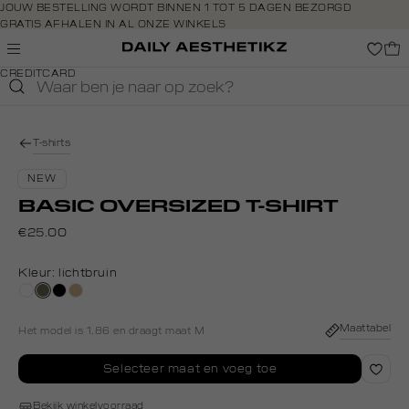
Navigeer
JOUW BESTELLING WORDT BINNEN 1 TOT 5 DAGEN BEZORGD
GRATIS AFHALEN IN AL ONZE WINKELS
direct naar
GRATIS RETOURNEREN BINNEN 14 DAGEN IN DE WINKEL
de
BETAAL ZOALS JIJ WILT: O.A. BANCONTACT, RIVERTY, APPLE PAY &
hoofdinhoud
CREDITCARD
Open de
zoekbalk
Navigeer
direct
T-shirts
naar de
footer
NEW
BASIC OVERSIZED T-SHIRT
€25.00
Kleur:
lichtbruin
wit
lichtbruin
zwart
tan
Maattabel
Het model is 1.86 en draagt maat M
Selecteer maat en voeg toe
Bekijk winkelvoorraad