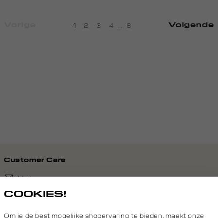
Vorige
Volgende
1
2
3
4
...
8
Customer Care
Mail ons
COOKIES!
020 - 3412 690
Om je de best mogelijke shopervaring te bieden, maakt onze