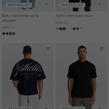
BESTSELLER
BESTSELLER
Boxy T-shirt met korte
T-shirt met mock-neck
mouwen
€29.95
€35.00
+1
tan
zwart
grijs,
wit,
kit,
donkergroen
lichtbruin
donkerblauw
bordeaux
lichtbruin
donkergroen
houtskool
off-
licht
white
BESTSELLER
BESTSELLER