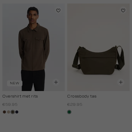
NEW
Overshirt met rits
Crossbody tas
€59.95
€29.95
donkerbruin
kit,
donkerkhaki
blauw,
donkergroen
donker
royal
donker