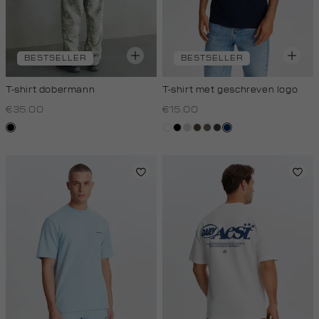
BESTSELLER
BESTSELLER
T-shirt dobermann
T-shirt met geschreven logo
€35.00
€15.00
zwart
wit
zwart
taupe,
donkerkhaki
lichtbruin
choco
donkerblauw
light