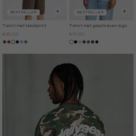
BESTSELLER
BESTSELLER
T-shirt met tekstprint
T-shirt met geschreven logo
€35.00
€15.00
bos,
bruin
wit,
donkerblauw
blauw,
middengrijs
wit
zwart
taupe,
donkerkhaki
lichtbruin
choco
donkerblauw
midden
off-
royal
light
white
licht