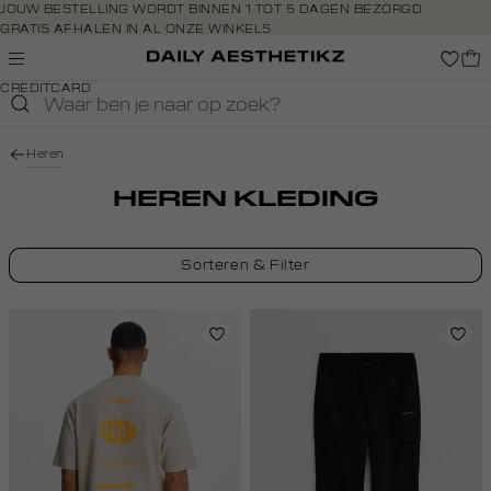
Navigeer
JOUW BESTELLING WORDT BINNEN 1 TOT 5 DAGEN BEZORGD
GRATIS AFHALEN IN AL ONZE WINKELS
direct naar
GRATIS RETOURNEREN BINNEN 14 DAGEN IN DE WINKEL
de
BETAAL ZOALS JIJ WILT: O.A. BANCONTACT, RIVERTY, APPLE PAY &
hoofdinhoud
CREDITCARD
Open de
zoekbalk
Navigeer
Heren
direct
naar de
HEREN KLEDING
footer
Sorteren & Filter