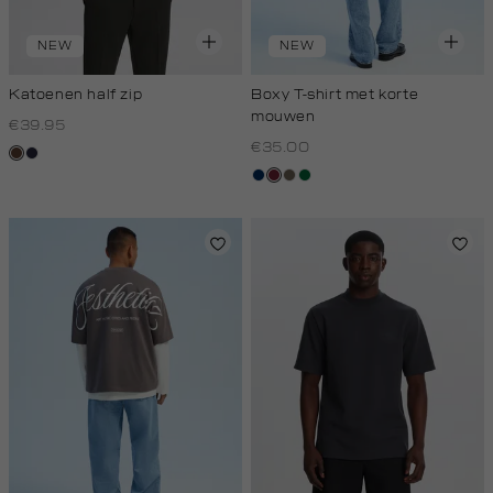
NEW
NEW
Katoenen half zip
Boxy T-shirt met korte
mouwen
€39.95
€35.00
donkerbruin
blauw,
royal
donkerblauw
bordeaux
lichtbruin
donkergroen
donker