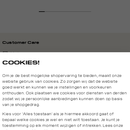
off-
light
olijf
houtskool
white
white
Customer Care
Mail ons
COOKIES!
020 - 3412 690
Om je de best mogelijke shopervaring te bieden, maakt onze
Van maandag t/m vrijdag van 8.30 uur tot 18.00 uur.
website gebruik van cookies. Zo zorgen wij dat de website
goed werkt en kunnen we je instellingen en voorkeuren
onthouden. Ook plaatsen we cookies voor diensten van derden
Service
zodat wij je persoonlijke aanbiedingen kunnen doen op basis
van je shopgedrag.
Wij zijn Daily Aesthetikz
Kies voor 'Alles toestaan' als je hiermee akkoord gaat of
bepaal welke cookies je wel en niet wilt toestaan. Je kunt je
toestemming op elk moment wijzigen of intrekken. Lees onze