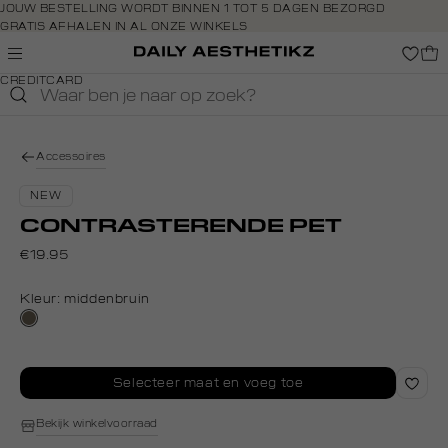
Navigeer
JOUW BESTELLING WORDT BINNEN 1 TOT 5 DAGEN BEZORGD
GRATIS AFHALEN IN AL ONZE WINKELS
direct naar
GRATIS RETOURNEREN BINNEN 14 DAGEN IN DE WINKEL
de
BETAAL ZOALS JIJ WILT: O.A. BANCONTACT, RIVERTY, APPLE PAY &
hoofdinhoud
CREDITCARD
Open de
zoekbalk
Navigeer
direct
Accessoires
naar de
footer
NEW
CONTRASTERENDE PET
€19.95
Kleur:
middenbruin
middenbruin
Selecteer maat en voeg toe
Bekijk winkelvoorraad