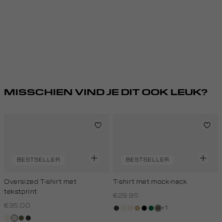
MISSCHIEN VIND JE DIT OOK LEUK?
BESTSELLER
BESTSELLER
Oversized T-shirt met
T-shirt met mock-neck
tekstprint
€29.95
€35.00
+1
grijs,
wit,
kit,
tan
zwart
donkergroen
lichtbruin
wit,
taupe,
groen,
grijs,
houtskool
off-
licht