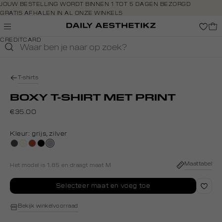
Navigeer
JOUW BESTELLING WORDT BINNEN 1 TOT 5 DAGEN BEZORGD
GRATIS AFHALEN IN AL ONZE WINKELS
direct naar
GRATIS RETOURNEREN BINNEN 14 DAGEN IN DE WINKEL
de
BETAAL ZOALS JIJ WILT: O.A. BANCONTACT, RIVERTY, APPLE PAY &
hoofdinhoud
CREDITCARD
Open de
zoekbalk
Navigeer
direct
T-shirts
naar de
footer
BOXY T-SHIRT MET PRINT
€35.00
Kleur:
grijs, zilver
donkergrijs
creme,
bruin
zwart
grijs,
licht
zilver
Maattabel
Het model is 1.85 en draagt maat M
Selecteer maat en voeg toe
Bekijk winkelvoorraad