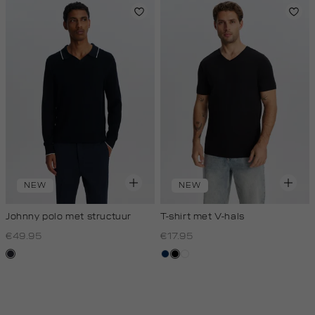
NEW
NEW
Johnny polo met structuur
T-shirt met V-hals
€49.95
€17.95
blauw,
donkerblauw
zwart
wit
nacht