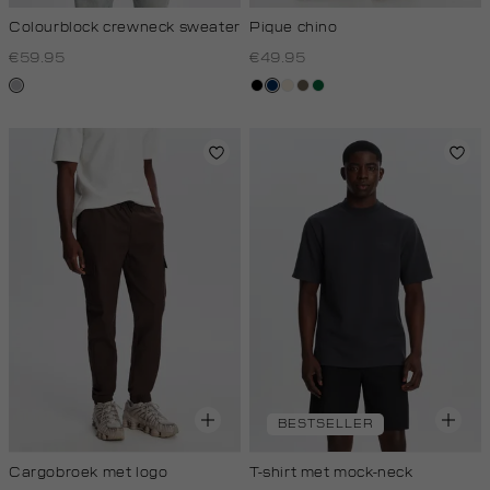
Colourblock crewneck sweater
Pique chino
€59.95
€49.95
lichtgrijs
zwart
donkerblauw
kit,
middenbruin
donkergroen
licht
BESTSELLER
Cargobroek met logo
T-shirt met mock-neck