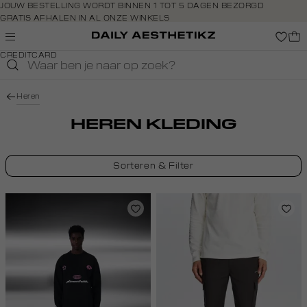
Navigeer
JOUW BESTELLING WORDT BINNEN 1 TOT 5 DAGEN BEZORGD
GRATIS AFHALEN IN AL ONZE WINKELS
direct naar
GRATIS RETOURNEREN BINNEN 14 DAGEN IN DE WINKEL
de
BETAAL ZOALS JIJ WILT: O.A. BANCONTACT, RIVERTY, APPLE PAY &
hoofdinhoud
CREDITCARD
Open de
zoekbalk
Navigeer
Heren
direct
naar de
HEREN KLEDING
footer
Sorteren & Filter