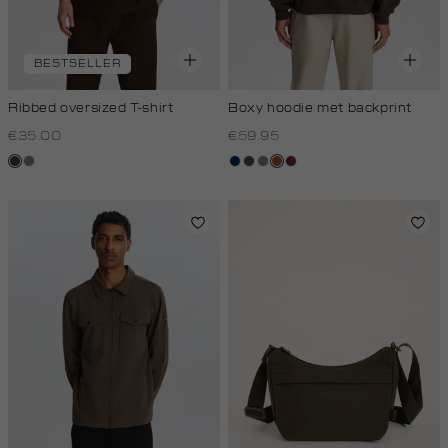
BESTSELLER
Ribbed oversized T-shirt
Boxy hoodie met backprint
€35.00
€59.95
choco
middengrijs
donkerblauw
donkergrijs
middengrijs
bruin
bordeaux