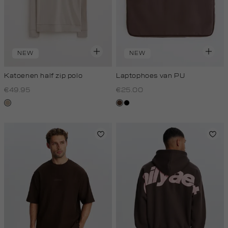
NEW
NEW
Katoenen half zip polo
Laptophoes van PU
€49.95
€25.00
kit,
donkerbruin
zwart
donker