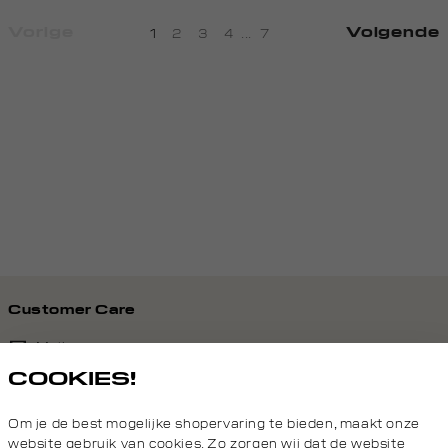
Vorige
Volgende
1
2
3
4
...
7
Customer Care
Mail ons
COOKIES!
020 - 3412 690
Om je de best mogelijke shopervaring te bieden, maakt onze
Van maandag t/m vrijdag van 8.30 uur tot 18.00 uur.
website gebruik van cookies. Zo zorgen wij dat de website