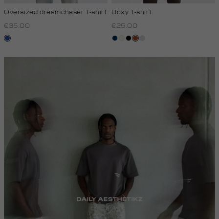
Oversized dreamchaser T-shirt
Boxy T-shirt
€35.00
€25.00
kobaltblauw
donkerblauw
wit,
zwart
bruin
kit
off-
white