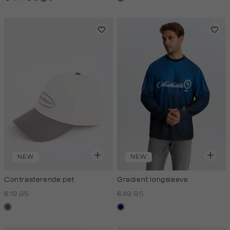
light
NEW
NEW
Contrasterende pet
Gradient longsleeve
€19.95
€49.95
middenbruin
blauw
zwart