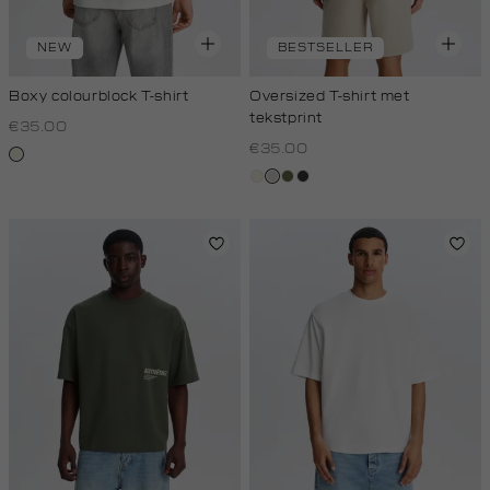
NEW
BESTSELLER
Boxy colourblock T-shirt
Oversized T-shirt met
tekstprint
€35.00
€35.00
wit,
off-
wit,
taupe,
groen,
grijs,
white
off-
light
olijf
houtskool
white