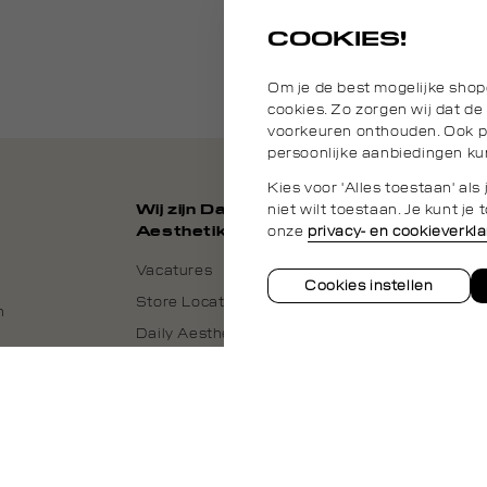
COOKIES!
Om je de best mogelijke shop
cookies. Zo zorgen wij dat de
voorkeuren onthouden. Ook pl
persoonlijke aanbiedingen ku
Kies voor 'Alles toestaan' al
niet wilt toestaan. Je kunt j
Wij zijn Daily
onze
privacy- en cookieverkla
Aesthetikz
Vacatures
Cookies instellen
Store Locator
n
Daily Aesthetikz
Nederland