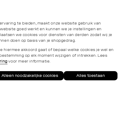
ervaring te bieden, maakt onze website gebruik van
 website goed werkt en kunnen we je instellingen en
aatsen we cookies voor diensten van derden zodat wij je
nnen doen op basis van je shopgedrag.
s je hiermee akkoord gaat of bepaal welke cookies je wel en
e toestemming op elk moment wijzigen of intrekken. Lees
ring
voor meer informatie.
Alleen noodzakelijke cookies
Alles toestaan
Neem
conta
op
via
what