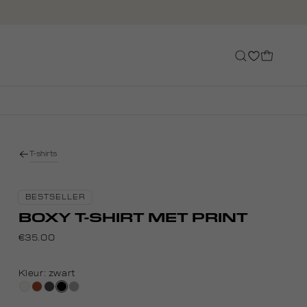
T-shirts
BESTSELLER
BOXY T-SHIRT MET PRINT
€35.00
Kleur:
zwart
creme,
bruin
donkergrijs
zwart
grijs,
licht
zilver