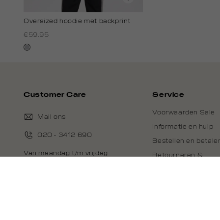
Oversized hoodie met backprint
€59.95
grijs,
licht
melee
Customer Care
Service
Voorwaarden Sale
Mail ons
Informatie en hulp
020 - 3412 690
Bestellen en betale
Van maandag t/m vrijdag
Retourneren &
van 8.30 uur tot 18.00 uur.
herroepen
Klachten