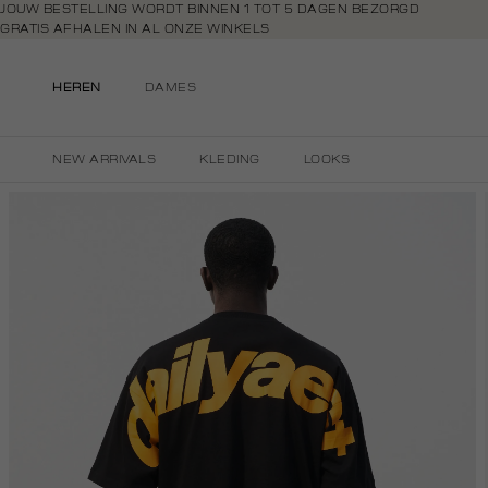
Navigeer
JOUW BESTELLING WORDT BINNEN 1 TOT 5 DAGEN BEZORGD
GRATIS AFHALEN IN AL ONZE WINKELS
direct naar
GRATIS RETOURNEREN BINNEN 14 DAGEN IN DE WINKEL
de
BETAAL ZOALS JIJ WILT: O.A. BANCONTACT, RIVERTY, APPLE PAY & CR
hoofdinhoud
HEREN
DAMES
Open de
zoekbalk
Navigeer
NEW ARRIVALS
KLEDING
LOOKS
direct
naar de
footer