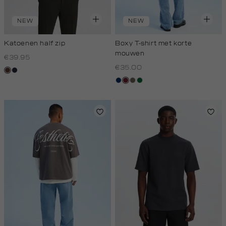
NEW
NEW
Katoenen half zip
Boxy T-shirt met korte
mouwen
€39.95
€35.00
donkerbruin
blauw,
royal
donkerblauw
bordeaux
lichtbruin
donkergroen
donker