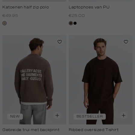
Katoenen half zip polo
Laptophoes van PU
€49.95
€25.00
kit,
donkerbruin
zwart
donker
NEW
BESTSELLER
Gebreide trui met backprint
Ribbed oversized T-shirt