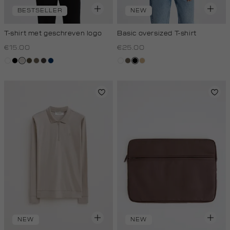
BESTSELLER
NEW
T-shirt met geschreven logo
Basic oversized T-shirt
€15.00
€25.00
wit
zwart
taupe,
donkerkhaki
lichtbruin
choco
donkerblauw
wit
lichtbruin
zwart
tan
light
NEW
NEW