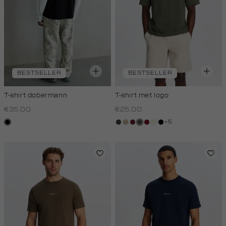
BESTSELLER
BESTSELLER
T-shirt dobermann
T-shirt met logo
€35.00
€25.00
+5
zwart
choco
lichtzand
bordeaux
bos,
rood,
wit,
zwart
midden
kers
off-
white