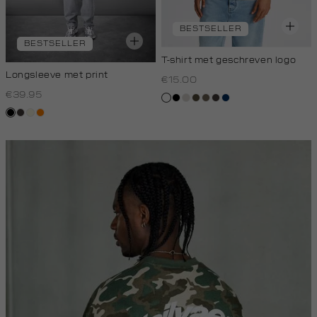
BESTSELLER
BESTSELLER
T-shirt met geschreven logo
Longsleeve met print
€15.00
€39.95
wit
zwart
taupe,
donkerkhaki
lichtbruin
choco
donkerblauw
light
zwart
choco
wit,
oranje
off-
white