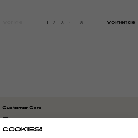
Vorige
Volgende
1
2
3
4
...
8
Customer Care
Mail ons
COOKIES!
020 - 3412 690