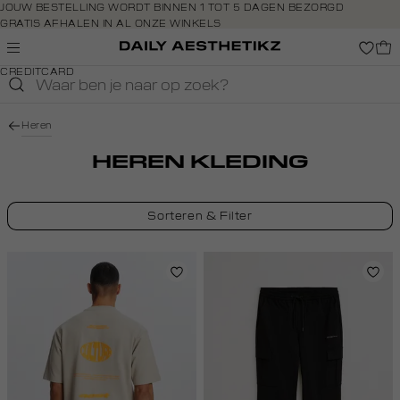
Navigeer
JOUW BESTELLING WORDT BINNEN 1 TOT 5 DAGEN BEZORGD
GRATIS AFHALEN IN AL ONZE WINKELS
direct naar
GRATIS RETOURNEREN BINNEN 14 DAGEN IN DE WINKEL
de
BETAAL ZOALS JIJ WILT: O.A. BANCONTACT, RIVERTY, APPLE PAY &
hoofdinhoud
CREDITCARD
Open de
zoekbalk
Navigeer
Heren
direct
naar de
HEREN KLEDING
footer
Sorteren & Filter