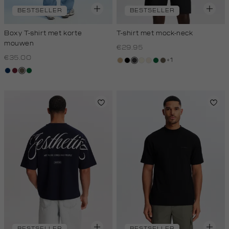
BESTSELLER
BESTSELLER
Boxy T-shirt met korte
T-shirt met mock-neck
mouwen
€29.95
€35.00
+1
tan
zwart
grijs,
wit,
kit,
donkergroen
lichtbruin
donkerblauw
bordeaux
lichtbruin
donkergroen
houtskool
off-
licht
white
BESTSELLER
BESTSELLER