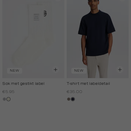
NEW
NEW
Sok met gestikt label
T-shirt met labeldetail
€5.95
€35.00
grijs,
wit,
klei
blauw,
licht
off-
royal
melee
white
donker