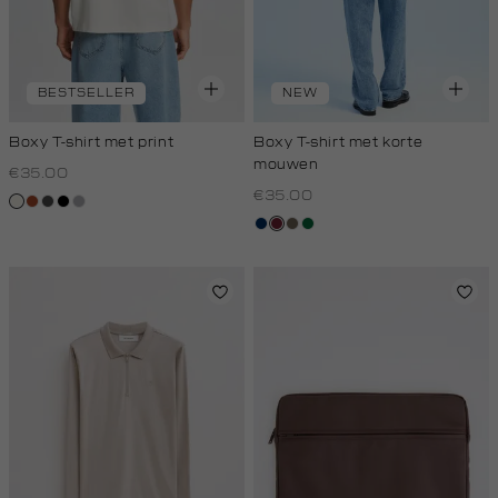
BESTSELLER
NEW
Boxy T-shirt met print
Boxy T-shirt met korte
mouwen
€35.00
€35.00
creme,
bruin
donkergrijs
zwart
grijs,
licht
zilver
donkerblauw
bordeaux
lichtbruin
donkergroen