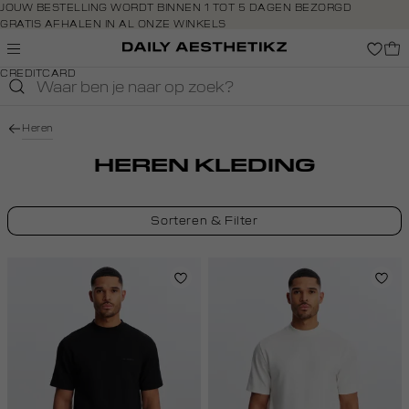
Navigeer
JOUW BESTELLING WORDT BINNEN 1 TOT 5 DAGEN BEZORGD
GRATIS AFHALEN IN AL ONZE WINKELS
direct naar
GRATIS RETOURNEREN BINNEN 14 DAGEN IN DE WINKEL
de
BETAAL ZOALS JIJ WILT: O.A. BANCONTACT, RIVERTY, APPLE PAY &
hoofdinhoud
CREDITCARD
Open de
zoekbalk
Navigeer
Heren
direct
naar de
HEREN KLEDING
footer
Sorteren & Filter