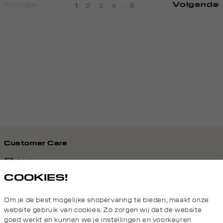
Vorige
Volgende
1
2
3
4
...
8
Customer Care
Mail ons
COOKIES!
020 - 3412 690
Om je de best mogelijke shopervaring te bieden, maakt onze
Van maandag t/m vrijdag van 8.30 uur tot 18.00 uur.
website gebruik van cookies. Zo zorgen wij dat de website
goed werkt en kunnen we je instellingen en voorkeuren