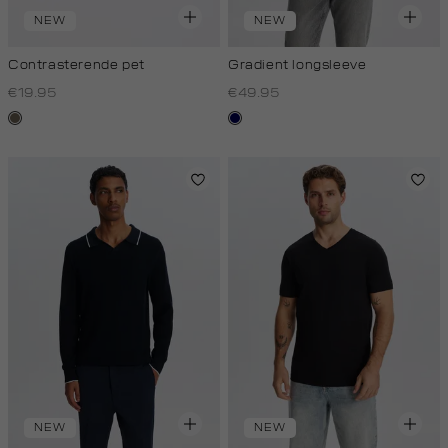
NEW
NEW
Contrasterende pet
Gradient longsleeve
€19.95
€49.95
middenbruin
blauw
zwart
NEW
NEW