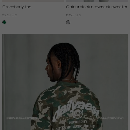
Crossbody tas
Colourblock crewneck sweater
€29.95
€59.95
donkergroen
lichtgrijs