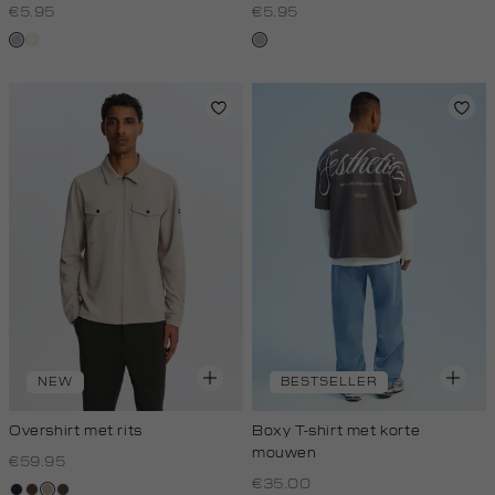
€5.95
€5.95
grijs,
wit,
grijs,
licht
off-
licht
melee
white
melee
NEW
BESTSELLER
Overshirt met rits
Boxy T-shirt met korte
mouwen
€59.95
€35.00
blauw,
donkerbruin
kit,
donkerkhaki