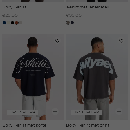
Boxy T-shirt
T-shirt met labeldetail
€25.00
€35.00
donkerblauw
wit,
zwart
bruin
kit
klei
blauw,
off-
royal
white
donker
BESTSELLER
BESTSELLER
Boxy T-shirt met korte
Boxy T-shirt met print