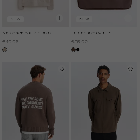
NEW
NEW
Katoenen half zip polo
Laptophoes van PU
€49.95
€25.00
kit,
donkerbruin
zwart
donker