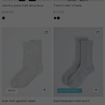
Johnny polo met structuur
T-shirt met V-hals
€49.95
€17.95
blauw,
donkerblauw
zwart
wit
nacht
NEW
2 VOOR €10,-
Sok met gestikt label
Sportsokken met print