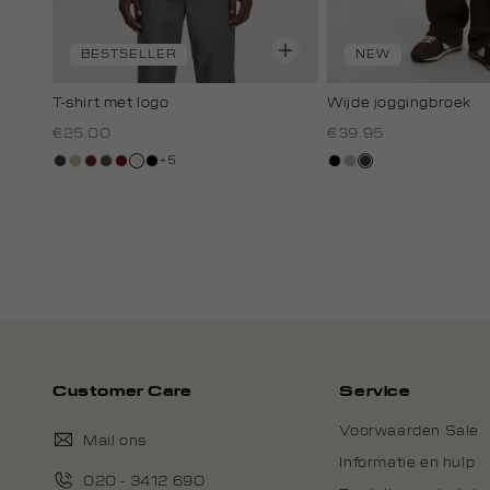
BESTSELLER
NEW
T-shirt met logo
Wijde joggingbroek
€25.00
€39.95
+5
choco
lichtzand
bordeaux
bos,
rood,
wit,
zwart
zwart
grijs,
choco
midden
kers
off-
licht
white
melee
Customer Care
Service
Voorwaarden Sale
Mail ons
Informatie en hulp
020 - 3412 690