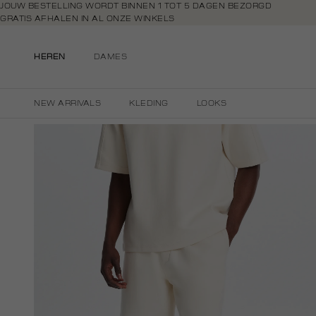
Navigeer
JOUW BESTELLING WORDT BINNEN 1 TOT 5 DAGEN BEZORGD
GRATIS AFHALEN IN AL ONZE WINKELS
direct naar
GRATIS RETOURNEREN BINNEN 14 DAGEN IN DE WINKEL
de
BETAAL ZOALS JIJ WILT: O.A. BANCONTACT, RIVERTY, APPLE PAY & CR
hoofdinhoud
HEREN
DAMES
Open de
zoekbalk
Navigeer
NEW ARRIVALS
KLEDING
LOOKS
direct
naar de
footer