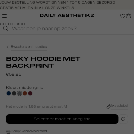
Navigeer
JOUW BESTELLING WORDT BINNEN 1 TOT 5 DAGEN BEZORGD
GRATIS AFHALEN IN AL ONZE WINKELS
direct naar
GRATIS RETOURNEREN BINNEN 14 DAGEN IN DE WINKEL
de
BETAAL ZOALS JIJ WILT: O.A. BANCONTACT, RIVERTY, APPLE PAY &
hoofdinhoud
CREDITCARD
Open de
zoekbalk
Navigeer
direct
Sweaters en Hoodies
naar de
footer
BOXY HOODIE MET
BACKPRINT
€59.95
Kleur:
middengrijs
donkerblauw
donkergrijs
middengrijs
bruin
bordeaux
Maattabel
Het model is 1.86 en draagt maat M
Selecteer maat en voeg toe
Bekijk winkelvoorraad