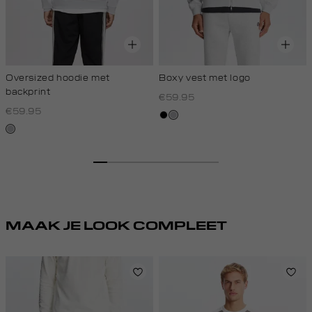
Oversized hoodie met
Boxy vest met logo
backprint
€59.95
€59.95
zwart
grijs,
grijs,
licht
licht
melee
melee
MAAK JE LOOK COMPLEET