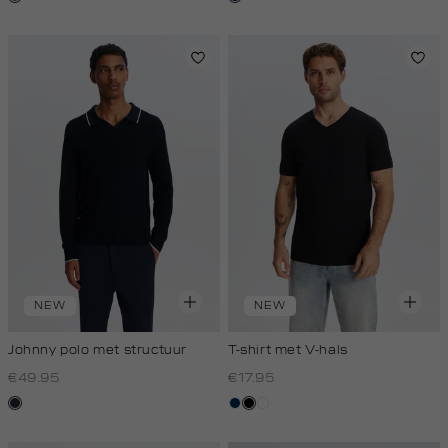
zwart
NEW
NEW
Johnny polo met structuur
T-shirt met V-hals
€49.95
€17.95
blauw,
donkerblauw
zwart
wit
nacht