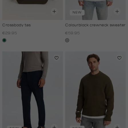
NEW
Crossbody tas
Colourblock crewneck sweater
€29.95
€59.95
donkergroen
lichtgrijs