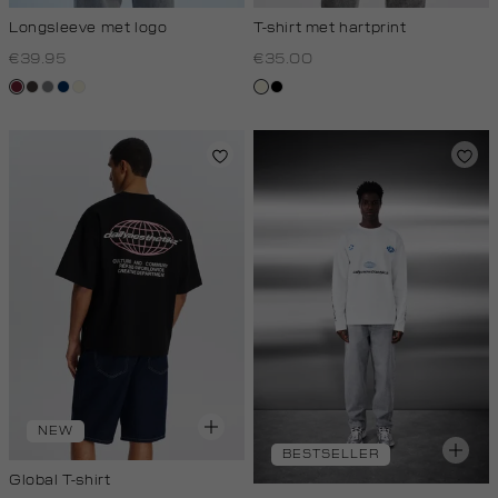
Longsleeve met logo
T-shirt met hartprint
€39.95
€35.00
bordeaux
choco
middengrijs
donkerblauw
wit,
wit,
zwart
off-
off-
white
white
NEW
BESTSELLER
Global T-shirt