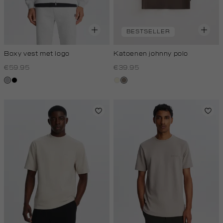
BESTSELLER
Boxy vest met logo
Katoenen johnny polo
€59.95
€39.95
grijs,
zwart
wit,
klei
licht
off-
melee
white