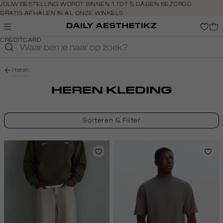
Navigeer
JOUW BESTELLING WORDT BINNEN 1 TOT 5 DAGEN BEZORGD
GRATIS AFHALEN IN AL ONZE WINKELS
direct naar
GRATIS RETOURNEREN BINNEN 14 DAGEN IN DE WINKEL
de
BETAAL ZOALS JIJ WILT: O.A. BANCONTACT, RIVERTY, APPLE PAY &
hoofdinhoud
CREDITCARD
Open de
zoekbalk
Navigeer
Heren
direct
naar de
HEREN KLEDING
footer
Sorteren & Filter