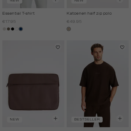
NEW
NEW
Essential T-shirt
Katoenen half zip polo
€17.95
€49.95
taupe,
lichtbruin
zwart
wit
donkerblauw
kit,
light
donker
NEW
BESTSELLER