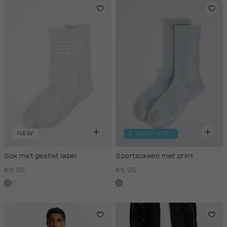
NEW
2 VOOR €10,-
Sok met gestikt label
Sportsokken met print
€5.95
€5.95
grijs,
wit,
grijs,
licht
off-
licht
melee
white
melee