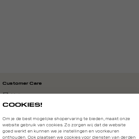
Customer Care
Mail ons
COOKIES!
020 - 3412 690
Om je de best mogelijke shopervaring te bieden, maakt onze
Van maandag t/m vrijdag van 8.30 uur tot 18.00 uur.
website gebruik van cookies. Zo zorgen wij dat de website
goed werkt en kunnen we je instellingen en voorkeuren
onthouden. Ook plaatsen we cookies voor diensten van derden