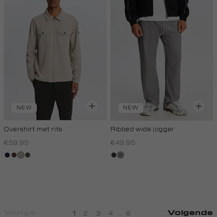
NEW
NEW
Overshirt met rits
Ribbed wide jogger
€59.95
€49.95
blauw,
donkerbruin
kit,
donkerkhaki
choco
middengrijs
royal
donker
donker
Vorige
Volgende
1
2
3
4
...
8