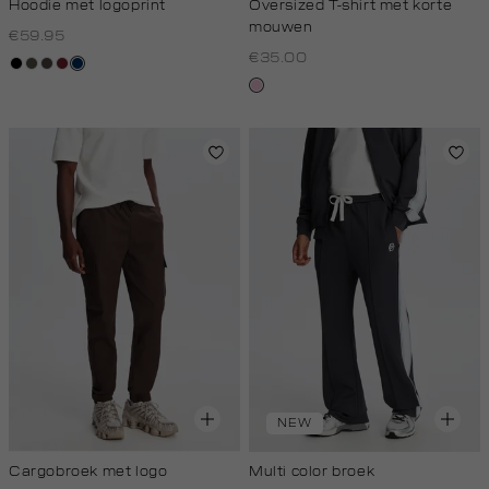
Hoodie met logoprint
Oversized T-shirt met korte
mouwen
€59.95
€35.00
zwart
bos,
koffie,
bordeaux
donkerblauw
midden
donker
rose,
baby
NEW
Cargobroek met logo
Multi color broek