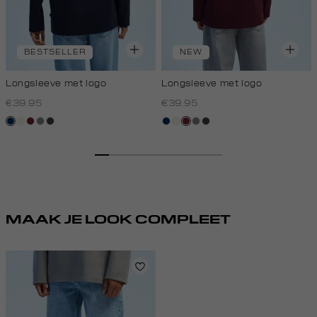
BESTSELLER
NEW
Longsleeve met logo
Longsleeve met logo
€39.95
€39.95
donkerblauw
wit,
bordeaux
middengrijs
choco
donkerblauw
wit,
bordeaux
middengrijs
choco
off-
off-
white
white
MAAK JE LOOK COMPLEET