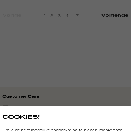
Vorige
Volgende
1
2
3
4
...
7
Customer Care
Mail ons
COOKIES!
020 - 3412 690
Om je de best mogelijke shopervaring te bieden, maakt onze