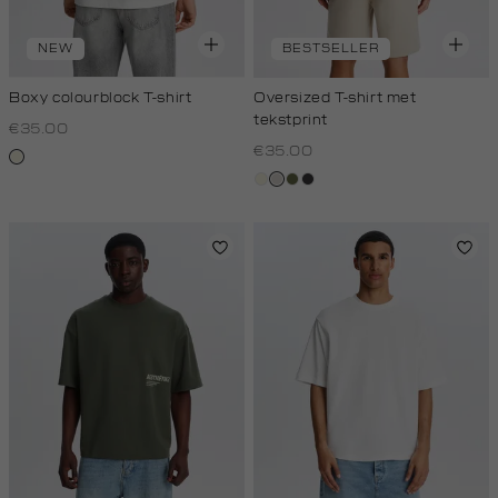
NEW
BESTSELLER
Boxy colourblock T-shirt
Oversized T-shirt met
tekstprint
€35.00
€35.00
wit,
off-
wit,
taupe,
groen,
grijs,
white
off-
light
olijf
houtskool
white