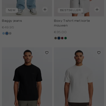
NEW
BESTSELLER
Baggy jeans
Boxy T-shirt met korte
mouwen
€49.95
€35.00
blauw,
blauw,
grijs,
used
used
used
lichtbruin
donkerblauw
bordeaux
donkergroen
light
middle
middle