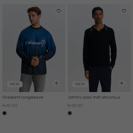
NEW
NEW
Gradient longsleeve
Johnny polo met structuur
€49.95
€49.95
blauw
blauw,
zwart
nacht