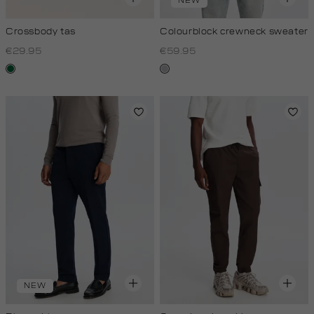
NEW
Crossbody tas
Colourblock crewneck sweater
€29.95
€59.95
donkergroen
lichtgrijs
NEW