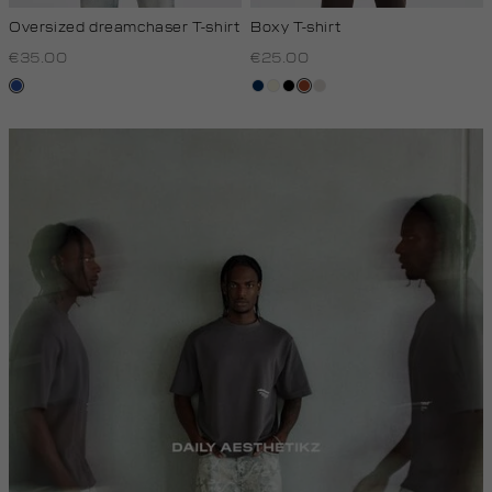
Oversized dreamchaser T-shirt
Boxy T-shirt
€35.00
€25.00
kobaltblauw
donkerblauw
wit,
zwart
bruin
kit
off-
white