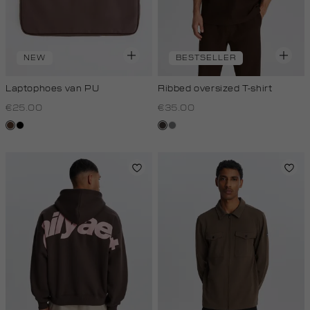
NEW
BESTSELLER
Laptophoes van PU
Ribbed oversized T-shirt
€25.00
€35.00
donkerbruin
zwart
choco
middengrijs