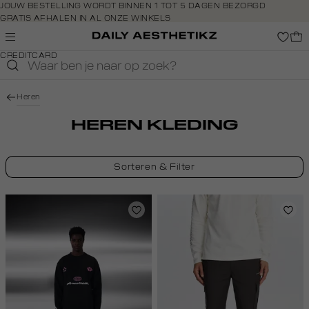
Navigeer
JOUW BESTELLING WORDT BINNEN 1 TOT 5 DAGEN BEZORGD
GRATIS AFHALEN IN AL ONZE WINKELS
direct naar
GRATIS RETOURNEREN BINNEN 14 DAGEN IN DE WINKEL
de
BETAAL ZOALS JIJ WILT: O.A. BANCONTACT, RIVERTY, APPLE PAY &
hoofdinhoud
CREDITCARD
Open de
zoekbalk
Navigeer
Heren
direct
naar de
HEREN KLEDING
footer
Sorteren & Filter