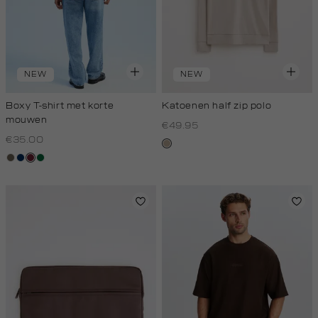
NEW
NEW
Boxy T-shirt met korte
Katoenen half zip polo
mouwen
€49.95
€35.00
kit,
lichtbruin
donkerblauw
bordeaux
donkergroen
donker