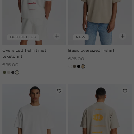
BESTSELLER
NEW
Oversized T-shirt met
Basic oversized T-shirt
tekstprint
€25.00
€35.00
wit
lichtbruin
zwart
tan
groen,
taupe,
grijs,
wit,
olijf
light
houtskool
off-
white