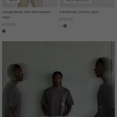
NEW
BESTSELLER
Longsleeve met distressed
Katoenen johnny polo
logo
€39.95
€39.95
wit,
klei
lichtbruin
off-
white