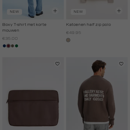
NEW
NEW
Boxy T-shirt met korte
Katoenen half zip polo
mouwen
€49.95
€35.00
kit,
donkerblauw
bordeaux
lichtbruin
donkergroen
donker