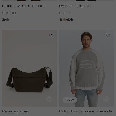
Ribbed oversized T-shirt
Overshirt met rits
€35.00
€59.95
choco
middengrijs
donkerbruin
kit,
donkerkhaki
blauw,
donker
royal
donker
NEW
Crossbody tas
Colourblock crewneck sweater