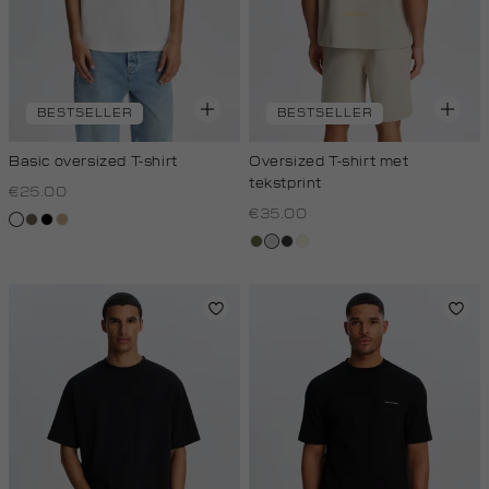
BESTSELLER
BESTSELLER
Basic oversized T-shirt
Oversized T-shirt met
tekstprint
€25.00
€35.00
wit
lichtbruin
zwart
tan
groen,
taupe,
grijs,
wit,
olijf
light
houtskool
off-
white