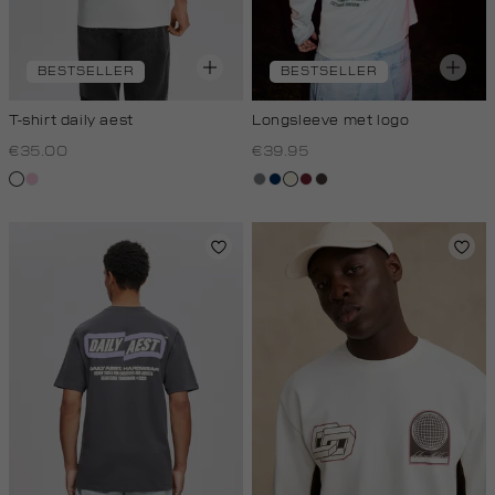
BESTSELLER
BESTSELLER
T-shirt daily aest
Longsleeve met logo
€35.00
€39.95
wit
rose,
middengrijs
donkerblauw
wit,
bordeaux
choco
baby
off-
white