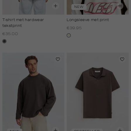
NEW
T-shirt met hardwear
Longsleeve met print
tekstprint
€39.95
€35.00
wit,
donkergrijs
off-
white