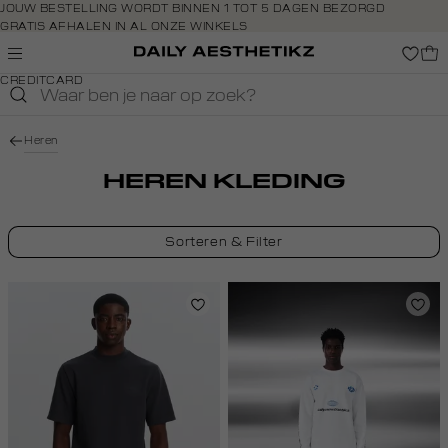
Navigeer
JOUW BESTELLING WORDT BINNEN 1 TOT 5 DAGEN BEZORGD
GRATIS AFHALEN IN AL ONZE WINKELS
direct naar
GRATIS RETOURNEREN BINNEN 14 DAGEN IN DE WINKEL
de
BETAAL ZOALS JIJ WILT: O.A. BANCONTACT, RIVERTY, APPLE PAY &
hoofdinhoud
CREDITCARD
Open de
zoekbalk
Navigeer
Heren
direct
naar de
HEREN KLEDING
footer
Sorteren & Filter