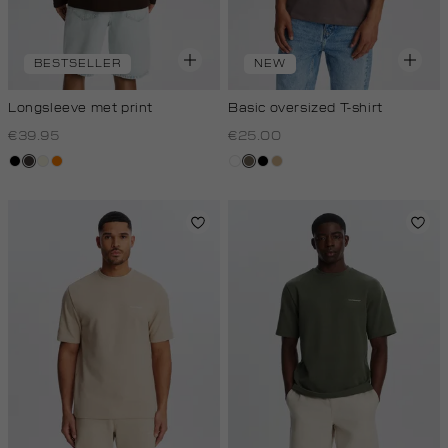
BESTSELLER
NEW
Longsleeve met print
Basic oversized T-shirt
€39.95
€25.00
zwart
choco
wit,
oranje
wit
lichtbruin
zwart
tan
off-
white