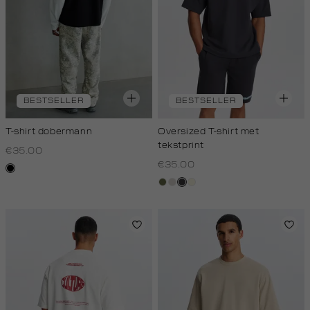
BESTSELLER
BESTSELLER
T-shirt dobermann
Oversized T-shirt met
tekstprint
€35.00
€35.00
zwart
groen,
taupe,
grijs,
wit,
olijf
light
houtskool
off-
white