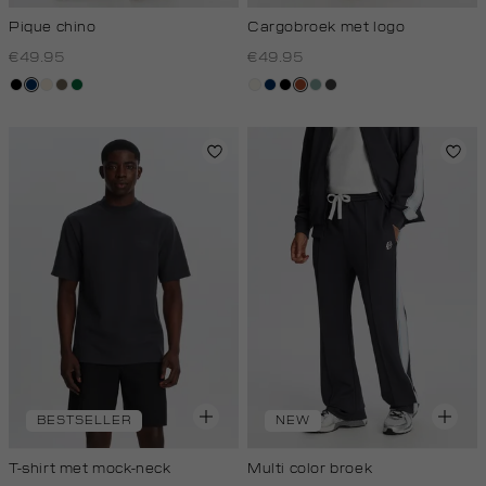
Pique chino
Cargobroek met logo
€49.95
€49.95
zwart
donkerblauw
kit,
middenbruin
donkergroen
creme,
donkerblauw
zwart
bruin
salie
antraciet
licht
licht
groen
BESTSELLER
NEW
T-shirt met mock-neck
Multi color broek