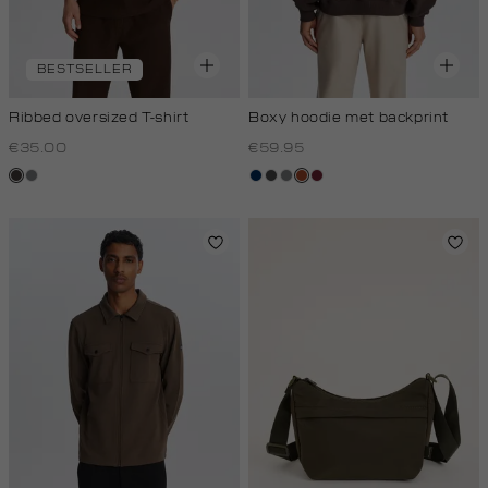
BESTSELLER
Ribbed oversized T-shirt
Boxy hoodie met backprint
€35.00
€59.95
choco
middengrijs
donkerblauw
donkergrijs
middengrijs
bruin
bordeaux