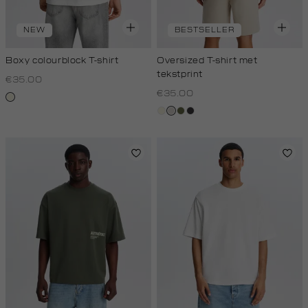
NEW
BESTSELLER
Boxy colourblock T-shirt
Oversized T-shirt met
tekstprint
€35.00
€35.00
wit,
off-
wit,
taupe,
groen,
grijs,
white
off-
light
olijf
houtskool
white