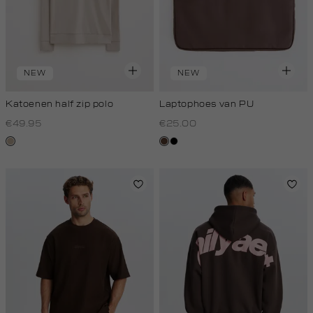
NEW
NEW
Katoenen half zip polo
Laptophoes van PU
€49.95
€25.00
kit,
donkerbruin
zwart
donker