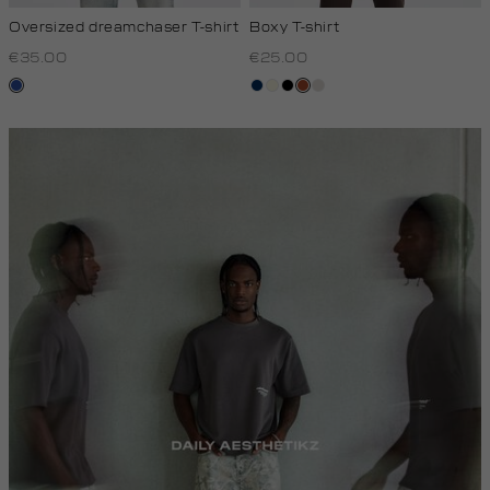
Oversized dreamchaser T-shirt
Boxy T-shirt
€35.00
€25.00
kobaltblauw
donkerblauw
wit,
zwart
bruin
kit
off-
white