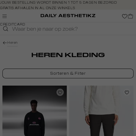
Navigeer
JOUW BESTELLING WORDT BINNEN 1 TOT 5 DAGEN BEZORGD
GRATIS AFHALEN IN AL ONZE WINKELS
direct naar
GRATIS RETOURNEREN BINNEN 14 DAGEN IN DE WINKEL
de
BETAAL ZOALS JIJ WILT: O.A. BANCONTACT, RIVERTY, APPLE PAY &
hoofdinhoud
CREDITCARD
Open de
zoekbalk
Navigeer
Heren
direct
naar de
HEREN KLEDING
footer
Sorteren & Filter