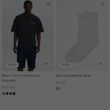
NEW
NEW
Boxy T-shirt met korte
Sok met gestikt label
mouwen
€5.95
€35.00
grijs,
wit,
lichtbruin
donkerblauw
bordeaux
donkergroen
licht
off-
melee
white