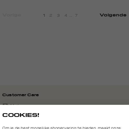
Vorige
Volgende
1
2
3
4
...
7
Customer Care
Mail ons
COOKIES!
020 - 3412 690
Om je de best mogelijke shopervaring te bieden, maakt onze