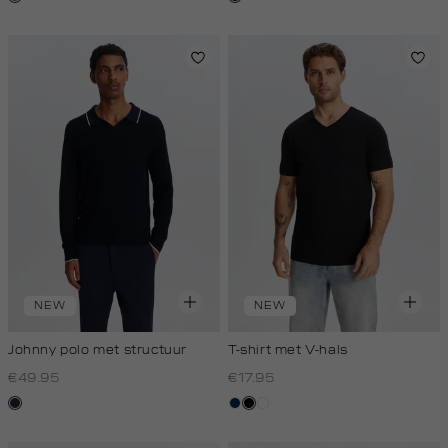
zwart
NEW
NEW
Johnny polo met structuur
T-shirt met V-hals
€49.95
€17.95
blauw,
donkerblauw
zwart
wit
nacht