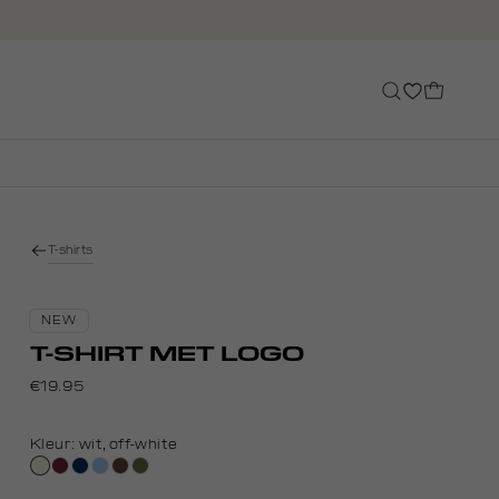
T-shirts
NEW
T-SHIRT MET LOGO
€19.95
Kleur:
wit, off-white
wit,
bordeaux
donkerblauw
lichtblauw
donkerbruin
groen,
off-
olijf