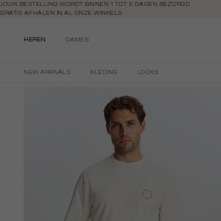
Navigeer
JOUW BESTELLING WORDT BINNEN 1 TOT 5 DAGEN BEZORGD
GRATIS AFHALEN IN AL ONZE WINKELS
direct naar
GRATIS RETOURNEREN BINNEN 14 DAGEN IN DE WINKEL
de
BETAAL ZOALS JIJ WILT: O.A. BANCONTACT, RIVERTY, APPLE PAY & CR
hoofdinhoud
HEREN
DAMES
Open de
zoekbalk
Navigeer
NEW ARRIVALS
KLEDING
LOOKS
direct
naar de
footer