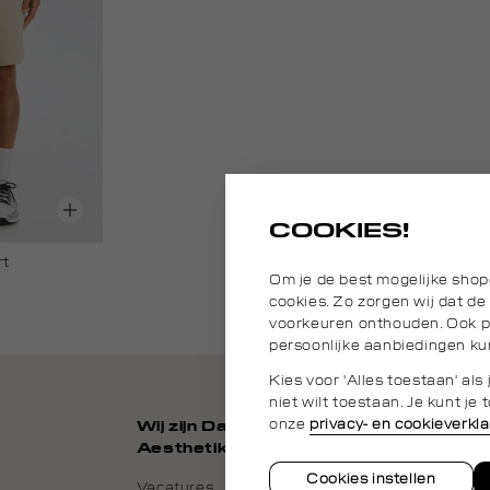
COOKIES!
rt
Om je de best mogelijke shop
cookies. Zo zorgen wij dat de
voorkeuren onthouden. Ook pl
persoonlijke aanbiedingen ku
Kies voor 'Alles toestaan' al
niet wilt toestaan. Je kunt j
onze
privacy- en cookieverkla
Wij zijn Daily
Aesthetikz
Cookies instellen
Vacatures