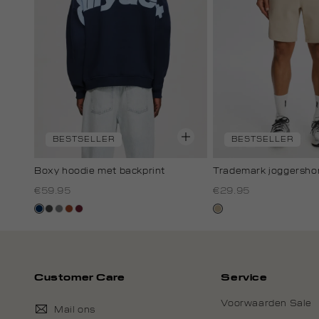
BESTSELLER
BESTSELLER
Boxy hoodie met backprint
Trademark joggersho
€59.95
€29.95
donkerblauw
donkergrijs
middengrijs
bruin
bordeaux
lichtzand
Customer Care
Service
Voorwaarden Sale
Mail ons