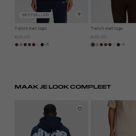
BESTSELLER
T-shirt met logo
T-shirt met logo
€25.00
€25.00
+5
+5
choco
lichtzand
bordeaux
bos,
rood,
wit,
zwart
choco
lichtzand
bordeaux
bos,
rood,
wit,
zwart
midden
kers
off-
midden
kers
off-
white
white
MAAK JE LOOK COMPLEET