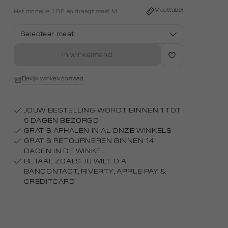
white
Maattabel
Het model is 1.86 en draagt maat M
Selecteer maat
In winkelmand
Bekijk winkelvoorraad
JOUW BESTELLING WORDT BINNEN 1 TOT
5 DAGEN BEZORGD
GRATIS AFHALEN IN AL ONZE WINKELS
GRATIS RETOURNEREN BINNEN 14
DAGEN IN DE WINKEL
BETAAL ZOALS JIJ WILT: O.A.
BANCONTACT, RIVERTY, APPLE PAY &
CREDITCARD