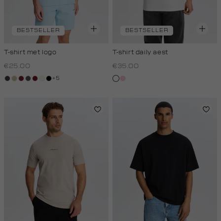
BESTSELLER
BESTSELLER
T-shirt met logo
T-shirt daily aest
€25.00
€35.00
+5
choco
lichtzand
bordeaux
bos,
rood,
wit,
zwart
wit
rose,
midden
kers
off-
baby
white