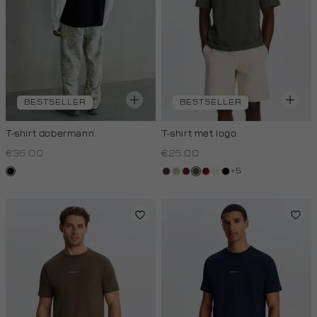
BESTSELLER
BESTSELLER
T-shirt dobermann
T-shirt met logo
€35.00
€25.00
+5
zwart
choco
lichtzand
bordeaux
bos,
rood,
wit,
zwart
midden
kers
off-
white