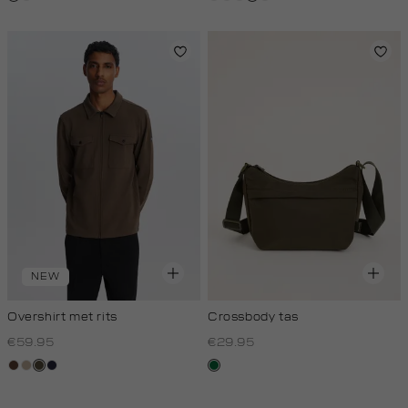
NEW
Overshirt met rits
Crossbody tas
€59.95
€29.95
donkerbruin
kit,
donkerkhaki
blauw,
donkergroen
donker
royal
donker