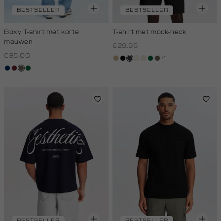
BESTSELLER
BESTSELLER
Boxy T-shirt met korte
T-shirt met mock-neck
mouwen
€29.95
€35.00
+1
tan
zwart
grijs,
wit,
kit,
donkergroen
lichtbruin
donkerblauw
bordeaux
lichtbruin
donkergroen
houtskool
off-
licht
white
BESTSELLER
BESTSELLER