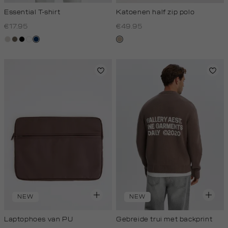
Essential T-shirt
Katoenen half zip polo
€17.95
€49.95
taupe,
lichtbruin
zwart
wit
donkerblauw
kit,
light
donker
NEW
NEW
Laptophoes van PU
Gebreide trui met backprint