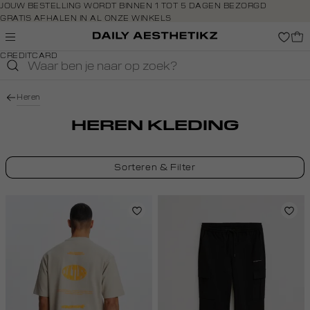
Navigeer
JOUW BESTELLING WORDT BINNEN 1 TOT 5 DAGEN BEZORGD
GRATIS AFHALEN IN AL ONZE WINKELS
direct naar
GRATIS RETOURNEREN BINNEN 14 DAGEN IN DE WINKEL
de
BETAAL ZOALS JIJ WILT: O.A. BANCONTACT, RIVERTY, APPLE PAY &
hoofdinhoud
CREDITCARD
Open de
zoekbalk
Navigeer
Heren
direct
naar de
HEREN KLEDING
footer
Sorteren & Filter