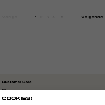
Vorige
Volgende
1
2
3
4
...
8
Customer Care
Mail ons
COOKIES!
020 - 3412 690