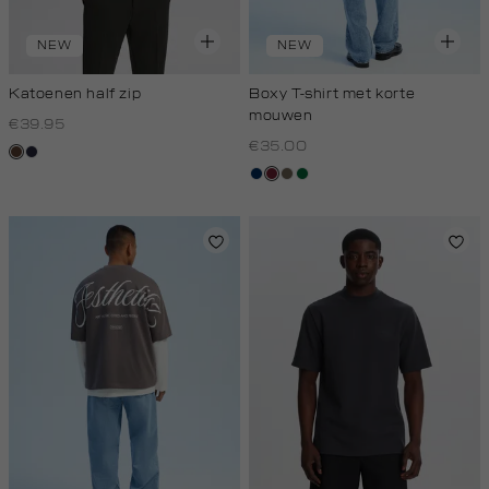
NEW
NEW
Katoenen half zip
Boxy T-shirt met korte
mouwen
€39.95
€35.00
donkerbruin
blauw,
royal
donkerblauw
bordeaux
lichtbruin
donkergroen
donker