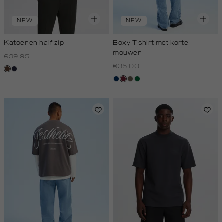
NEW
NEW
Katoenen half zip
Boxy T-shirt met korte
mouwen
€39.95
€35.00
donkerbruin
blauw,
royal
donkerblauw
bordeaux
lichtbruin
donkergroen
donker