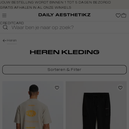
Navigeer
JOUW BESTELLING WORDT BINNEN 1 TOT 5 DAGEN BEZORGD
GRATIS AFHALEN IN AL ONZE WINKELS
direct naar
GRATIS RETOURNEREN BINNEN 14 DAGEN IN DE WINKEL
de
BETAAL ZOALS JIJ WILT: O.A. BANCONTACT, RIVERTY, APPLE PAY &
hoofdinhoud
CREDITCARD
Open de
zoekbalk
Navigeer
Heren
direct
naar de
HEREN KLEDING
footer
Sorteren & Filter