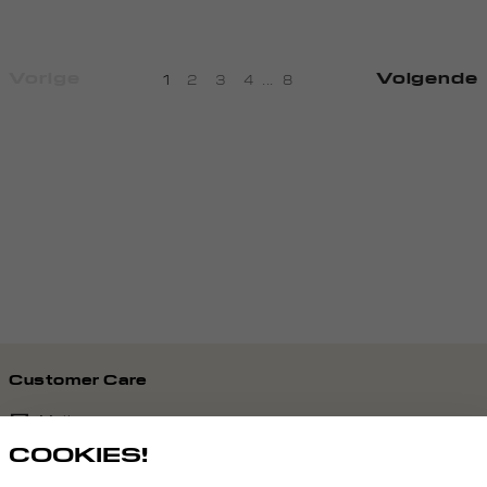
Vorige
Volgende
1
2
3
4
...
8
Customer Care
Mail ons
COOKIES!
020 - 3412 690