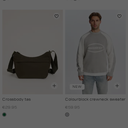
donker
royal
donker
NEW
Crossbody tas
Colourblock crewneck sweater
€29.95
€59.95
donkergroen
lichtgrijs