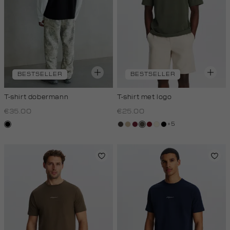
BESTSELLER
BESTSELLER
T-shirt dobermann
T-shirt met logo
€35.00
€25.00
+5
zwart
choco
lichtzand
bordeaux
bos,
rood,
wit,
zwart
midden
kers
off-
white