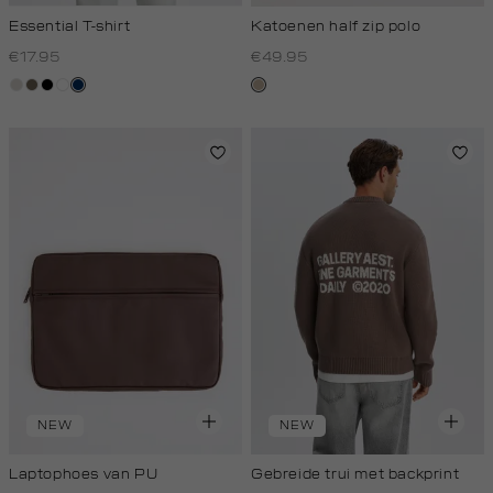
Essential T-shirt
Katoenen half zip polo
€17.95
€49.95
taupe,
lichtbruin
zwart
wit
donkerblauw
kit,
light
donker
NEW
NEW
Laptophoes van PU
Gebreide trui met backprint