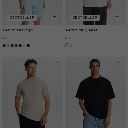
BESTSELLER
BESTSELLER
T-shirt met logo
T-shirt daily aest
€25.00
€35.00
+5
choco
lichtzand
bordeaux
bos,
rood,
wit,
zwart
wit
rose,
midden
kers
off-
baby
white