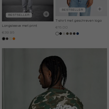
BESTSELLER
BESTSELLER
T-shirt met geschreven logo
Longsleeve met print
€15.00
€39.95
wit
zwart
taupe,
donkerkhaki
lichtbruin
choco
donkerblauw
light
zwart
choco
wit,
oranje
off-
white