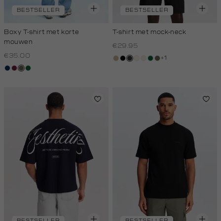
BESTSELLER
BESTSELLER
Boxy T-shirt met korte
T-shirt met mock-neck
mouwen
€29.95
€35.00
+1
tan
zwart
grijs,
wit,
kit,
donkergroen
lichtbruin
donkerblauw
bordeaux
lichtbruin
donkergroen
houtskool
off-
licht
white
BESTSELLER
BESTSELLER