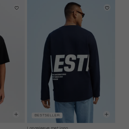
BESTSELLER
Longsleeve met logo