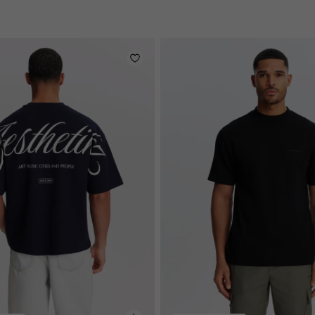
en
licht