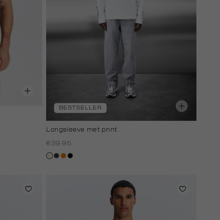
BESTSELLER
Longsleeve met print
€39.95
wit,
choco
oranje
zwart
off-
white