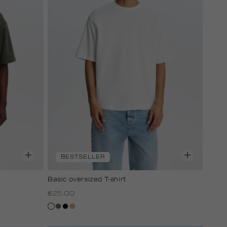
BESTSELLER
Basic oversized T-shirt
€25.00
wit
lichtbruin
zwart
tan