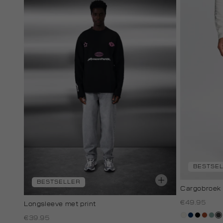
BESTSE
BESTSELLER
Cargobroek 
€49.95
Longsleeve met print
creme,
donkerbl
zwart
bruin
sali
an
€39.95