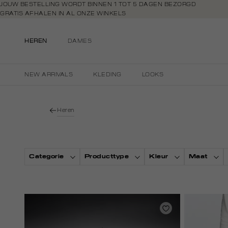
Navigeer
JOUW BESTELLING WORDT BINNEN 1 TOT 5 DAGEN BEZORGD
GRATIS AFHALEN IN AL ONZE WINKELS
direct naar
GRATIS RETOURNEREN BINNEN 14 DAGEN IN DE WINKEL
de
BETAAL ZOALS JIJ WILT: O.A. BANCONTACT, RIVERTY, APPLE PAY & CR
hoofdinhoud
HEREN
DAMES
Open de
zoekbalk
Navigeer
NEW ARRIVALS
KLEDING
LOOKS
direct
naar de
footer
Heren
Categorie
Producttype
Kleur
Maat