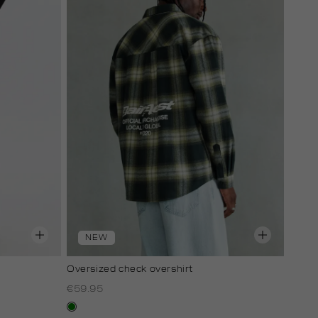
NEW
Oversized check overshirt
€59.95
groen