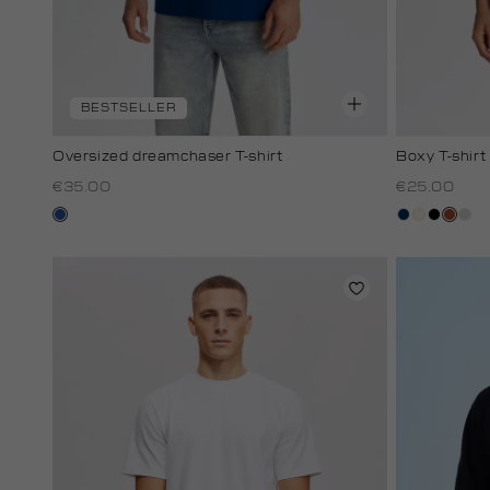
BESTSELLER
Oversized dreamchaser T-shirt
Boxy T-shirt
€35.00
€25.00
kobaltblauw
donkerblau
wit,
zwart
bruin
kit
off-
white