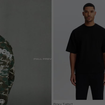
white
Boxy T-shirt