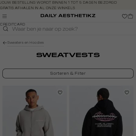
Navigeer
JOUW BESTELLING WORDT BINNEN 1 TOT 5 DAGEN BEZORGD
GRATIS AFHALEN IN AL ONZE WINKELS
direct naar
GRATIS RETOURNEREN BINNEN 14 DAGEN IN DE WINKEL
de
BETAAL ZOALS JIJ WILT: O.A. BANCONTACT, RIVERTY, APPLE PAY &
hoofdinhoud
CREDITCARD
Open de
zoekbalk
Navigeer
Sweaters en Hoodies
direct
naar de
SWEATVESTS
footer
Sorteren & Filter