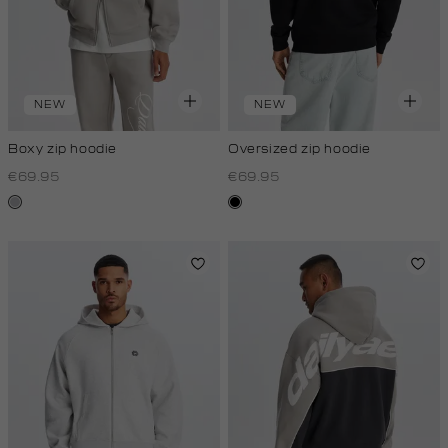
NEW
NEW
Boxy zip hoodie
Oversized zip hoodie
€69.95
€69.95
lichtgrijs
zwart