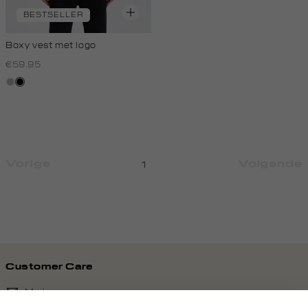
BESTSELLER
Boxy vest met logo
€59.95
grijs,
zwart
licht
melee
Vorige
Volgende
1
Customer Care
Mail ons