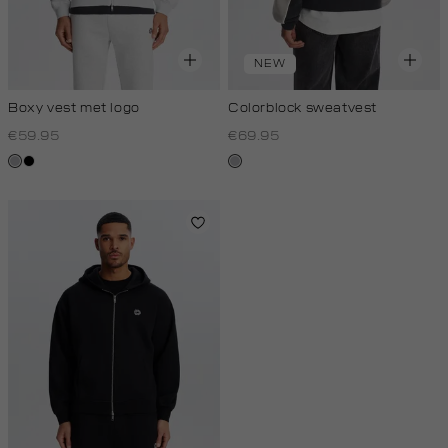
NEW
Boxy vest met logo
Colorblock sweatvest
€59.95
€69.95
grijs,
zwart
lichtgrijs
licht
melee