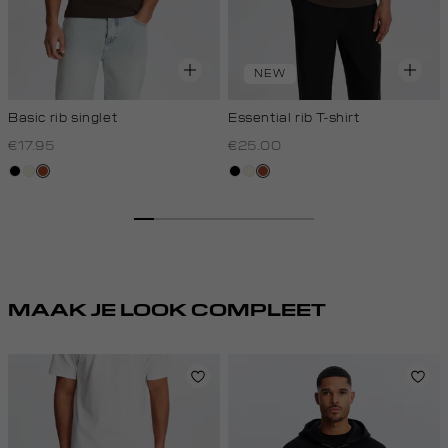
NEW
Basic rib singlet
Essential rib T-shirt
€17.95
€25.00
zwart
wit,
bruin
zwart
wit,
bruin
off-
off-
white
white
MAAK JE LOOK COMPLEET