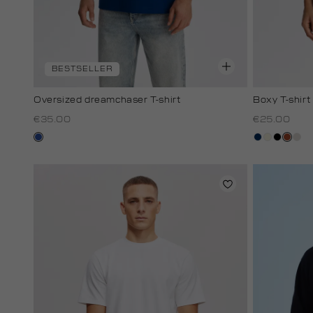
BESTSELLER
Oversized dreamchaser T-shirt
Boxy T-shirt
€35.00
€25.00
kobaltblauw
donkerblau
wit,
zwart
bruin
kit
off-
white