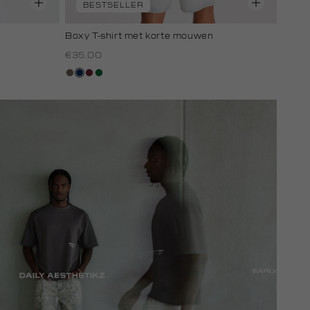
BESTSELLER
Boxy T-shirt met korte mouwen
€35.00
lichtbruin
donkerblauw
bordeaux
donkergroen