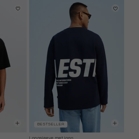
BESTSELLER
Longsleeve met logo