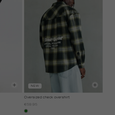
NEW
Oversized check overshirt
€59.95
groen