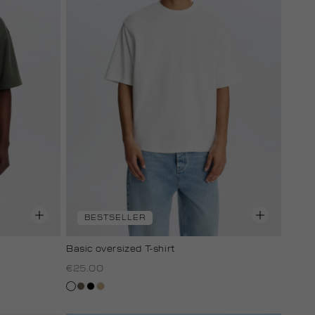
BESTSELLER
Basic oversized T-shirt
€25.00
wit
lichtbruin
zwart
tan