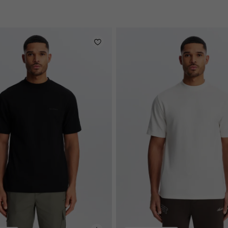
en
licht