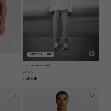
BESTSELLER
Longsleeve met print
€39.95
wit,
choco
oranje
zwart
off-
white