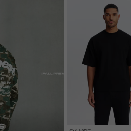
white
Boxy T-shirt