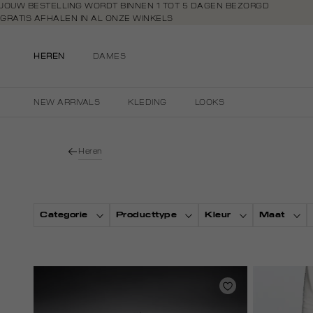
Navigeer
JOUW BESTELLING WORDT BINNEN 1 TOT 5 DAGEN BEZORGD
GRATIS AFHALEN IN AL ONZE WINKELS
direct naar
GRATIS RETOURNEREN BINNEN 14 DAGEN IN DE WINKEL
de
BETAAL ZOALS JIJ WILT: O.A. BANCONTACT, RIVERTY, APPLE PAY & CR
hoofdinhoud
HEREN
DAMES
Open de
zoekbalk
Navigeer
NEW ARRIVALS
KLEDING
LOOKS
direct
naar de
footer
Heren
Categorie
Producttype
Kleur
Maat