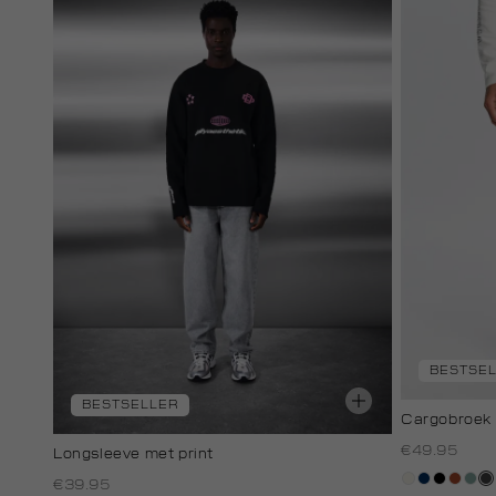
BESTSE
BESTSELLER
Cargobroek 
€49.95
Longsleeve met print
creme,
donkerbl
zwart
bruin
sali
an
€39.95