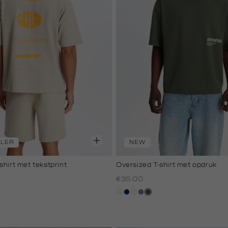
LLER
NEW
shirt met tekstprint
Oversized T-shirt met opdruk
€35.00
wit,
donkerblauw
creme,
middengrijs
bos,
kool
off-
licht
midden
white