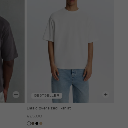
BESTSELLER
Basic oversized T-shirt
€25.00
wit
lichtbruin
zwart
tan