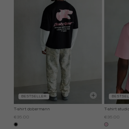
BESTSELLER
BESTSE
T-shirt dobermann
T-shirt stud
€35.00
€35.00
zwart
rose,