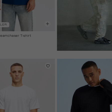
LLER
reamchaser T-shirt