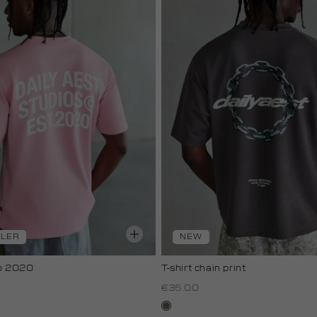
LLER
NEW
io 2020
T-shirt chain print
€35.00
lichtbruin