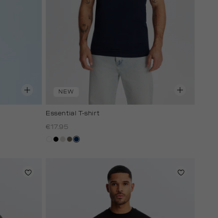
NEW
Essential T-shirt
€17.95
wit
zwart
taupe,
lichtbruin
donkerblauw
light