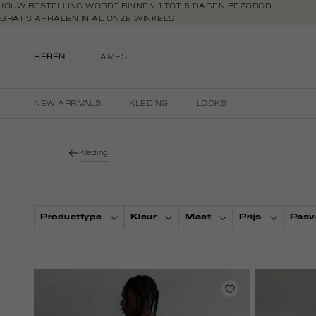
Navigeer
JOUW BESTELLING WORDT BINNEN 1 TOT 5 DAGEN BEZORGD
GRATIS AFHALEN IN AL ONZE WINKELS
direct naar
GRATIS RETOURNEREN BINNEN 14 DAGEN IN DE WINKEL
de
BETAAL ZOALS JIJ WILT: O.A. BANCONTACT, RIVERTY, APPLE PAY & CR
hoofdinhoud
HEREN
DAMES
Open de
zoekbalk
Navigeer
NEW ARRIVALS
KLEDING
LOOKS
direct
naar de
footer
Kleding
Producttype
Kleur
Maat
Prijs
Pasv