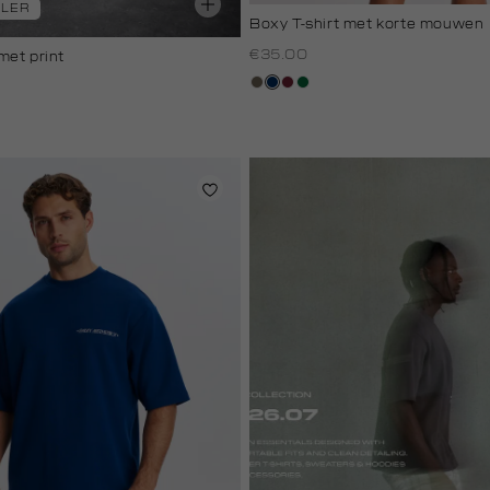
LLER
Boxy T-shirt met korte mouwen
€35.00
met print
lichtbruin
donkerblauw
bordeaux
donkergroen