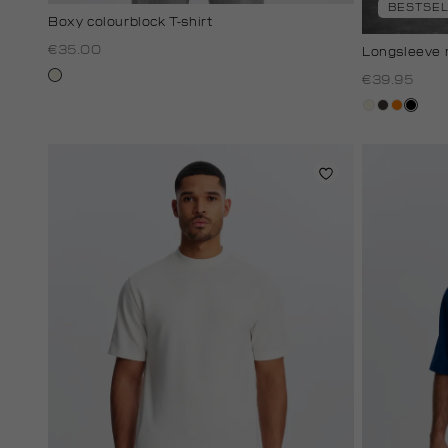
BESTSE
Boxy colourblock T-shirt
€35.00
Longsleeve 
wit,
€39.95
off-
wit,
choco
oranje
zwart
white
off-
white