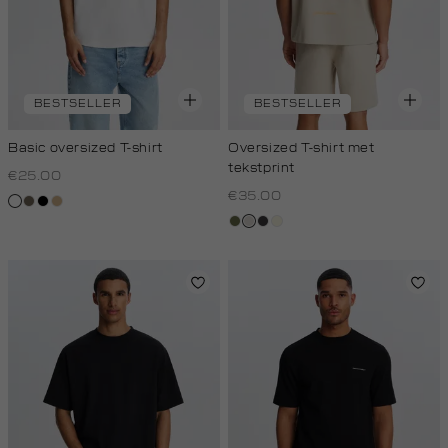
BESTSELLER
BESTSELLER
Basic oversized T-shirt
Oversized T-shirt met
tekstprint
€25.00
€35.00
wit
lichtbruin
zwart
tan
groen,
taupe,
grijs,
wit,
olijf
light
houtskool
off-
white