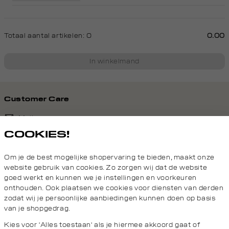
Totaal aantal artikelen:
0
0.00
In winkelmand
Customer Care
Mail ons
COOKIES!
020 - 3412 690
Om je de best mogelijke shopervaring te bieden, maakt onze
Van maandag t/m vrijdag van 8.30 uur tot 18.00 uur.
website gebruik van cookies. Zo zorgen wij dat de website
goed werkt en kunnen we je instellingen en voorkeuren
onthouden. Ook plaatsen we cookies voor diensten van derden
Service
zodat wij je persoonlijke aanbiedingen kunnen doen op basis
van je shopgedrag.
Daily Aesthetikz
Kies voor 'Alles toestaan' als je hiermee akkoord gaat of