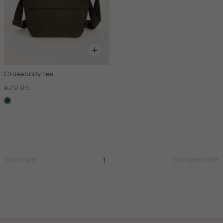
Crossbody tas
€29.95
donkergroen
Vorige
Volgende
1