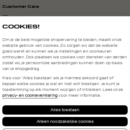
Customer Care
Mail ons
COOKIES!
020 - 3412 690
Om je de best mogelijke shopervaring te bieden, maakt onze
Van maandag t/m vrijdag van 8.30 uur tot 18.00 uur.
website gebruik van cookies. Zo zorgen wij dat de website
goed werkt en kunnen we je instellingen en voorkeuren
onthouden. Ook plaatsen we cookies voor diensten van derden
Service
zodat wij je persoonlijke aanbiedingen kunnen doen op basis
van je shopgedrag.
Daily Aesthetikz
Kies voor 'Alles toestaan' als je hiermee akkoord gaat of
bepaal welke cookies je wel en niet wilt toestaan. Je kunt je
toestemming op elk moment wijzigen of intrekken. Lees onze
privacy- en cookieverklaring
voor meer informatie.
Privacy- en cookieverklaring
Algemene Voorwaarden
Alles toestaan
Alleen noodzakelijke cookies