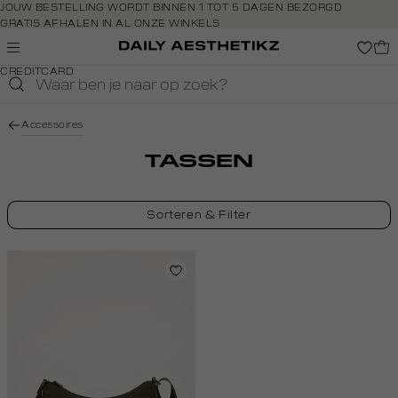
Navigeer
JOUW BESTELLING WORDT BINNEN 1 TOT 5 DAGEN BEZORGD
GRATIS AFHALEN IN AL ONZE WINKELS
direct naar
GRATIS RETOURNEREN BINNEN 14 DAGEN IN DE WINKEL
de
BETAAL ZOALS JIJ WILT: O.A. IDEAL, RIVERTY, APPLE PAY &
hoofdinhoud
CREDITCARD
Open de
zoekbalk
Navigeer
Accessoires
direct
naar de
TASSEN
footer
Sorteren & Filter