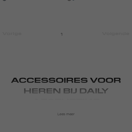
Vorige
Volgende
1
ACCESSOIRES VOOR
HEREN BIJ DAILY
AESTHETIKZ
Lees meer
It's all about the details als het gaat om het creëren van je
eigen stijl. Natuurlijk zegt je manier van kleden veel over die
stijl, maar accessoires maken je outfit. Dat weten we bij Daily