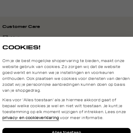
Aesthetikz als geen ander. Daarom kan je bij ons terecht voor
een ruime collectie heren accessoires die mixen en matchen
met onze
broeken
,
truien
en
T-shirts
. Denk aan een on trend
beanie, een warme sjaal, een minimalistische tas en stoere
sportsokken. Stuk voor stuk accessoires die al je looks
Customer Care
helemaal afmaken. Of het nu gaat om een casual of zakelijke
Mail ons
uitstraling, sportief of streetwear chique: onze stijlvolle
accessoires geven al je outfits een gewilde finishing touch.
COOKIES!
020 - 3412 690
POPULAIRE
Om je de best mogelijke shopervaring te bieden, maakt onze
Van maandag t/m vrijdag van 8.30 uur tot 18.00 uur.
website gebruik van cookies. Zo zorgen wij dat de website
ACCESSOIRES VOOR
goed werkt en kunnen we je instellingen en voorkeuren
HEREN
onthouden. Ook plaatsen we cookies voor diensten van derden
Service
zodat wij je persoonlijke aanbiedingen kunnen doen op basis
van je shopgedrag.
Daily Aesthetikz
Het maakt niet zo veel uit wat je stijl is, want bij elke look
Kies voor 'Alles toestaan' als je hiermee akkoord gaat of
passen weer andere accessoires. Naar een zakelijke meeting
bepaal welke cookies je wel en niet wilt toestaan. Je kunt je
draag je waarschijnlijk een
overhemd
met een
pantalon
die je
toestemming op elk moment wijzigen of intrekken. Lees onze
het liefst aanvult met stijlvolle sokken. In het weekend ga je
privacy- en cookieverklaring
voor meer informatie.
misschien voor een streetwear chique look door een
jeans
te
combineren met een T-shirt en
overshirt
, aangevuld met een
Privacy- en cookieverklaring
Algemene Voorwaarden
beanie en een cross body bag. Deze combinatie straalt een
Alles toestaan