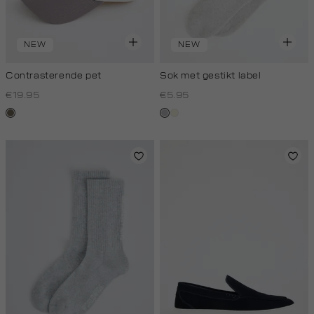
NEW
NEW
Contrasterende pet
Sok met gestikt label
€19.95
€5.95
middenbruin
grijs,
wit,
licht
off-
melee
white