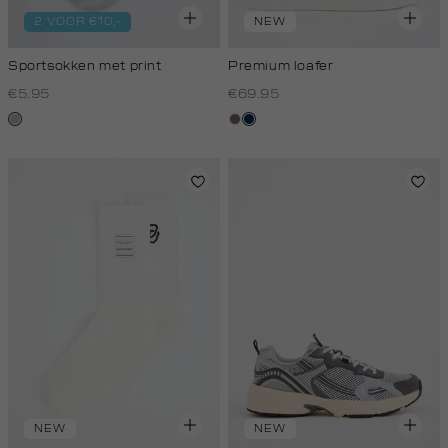
2 VOOR €10,-
NEW
Sportsokken met print
Premium loafer
€5.95
€69.95
grijs,
taupe
donkerblauw
licht
melee
NEW
NEW