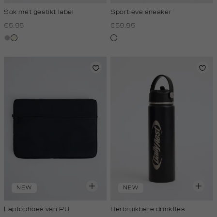
Sok met gestikt label
Sportieve sneaker
€5.95
€59.95
grijs,
wit,
wit
licht
off-
melee
white
NEW
NEW
Laptophoes van PU
Herbruikbare drinkfles