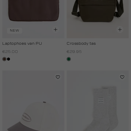
NEW
Laptophoes van PU
Crossbody tas
€25.00
€29.95
donkerbruin
zwart
donkergroen