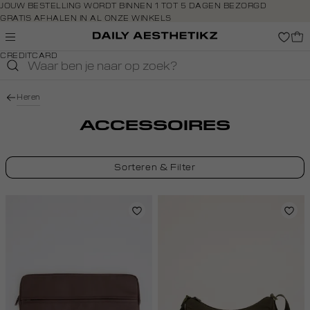
Navigeer
JOUW BESTELLING WORDT BINNEN 1 TOT 5 DAGEN BEZORGD
GRATIS AFHALEN IN AL ONZE WINKELS
direct naar
GRATIS RETOURNEREN BINNEN 14 DAGEN IN DE WINKEL
de
BETAAL ZOALS JIJ WILT: O.A. IDEAL, RIVERTY, APPLE PAY &
hoofdinhoud
CREDITCARD
Open de
zoekbalk
Navigeer
Heren
direct
naar de
ACCESSOIRES
footer
Sorteren & Filter