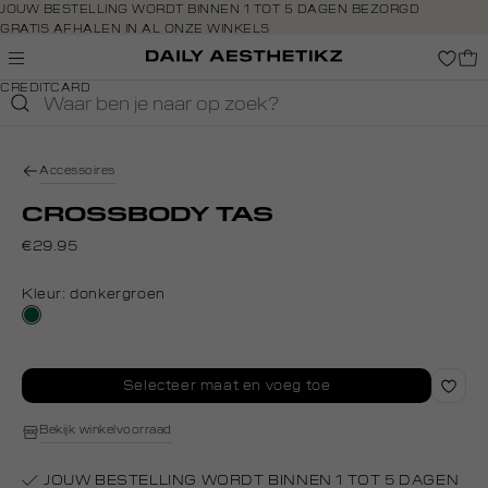
Navigeer
JOUW BESTELLING WORDT BINNEN 1 TOT 5 DAGEN BEZORGD
GRATIS AFHALEN IN AL ONZE WINKELS
direct naar
GRATIS RETOURNEREN BINNEN 14 DAGEN IN DE WINKEL
de
BETAAL ZOALS JIJ WILT: O.A. IDEAL, RIVERTY, APPLE PAY &
hoofdinhoud
CREDITCARD
Open de
zoekbalk
Navigeer
direct
Accessoires
naar de
footer
CROSSBODY TAS
€29.95
Kleur:
donkergroen
donkergroen
Selecteer maat en voeg toe
Bekijk winkelvoorraad
JOUW BESTELLING WORDT BINNEN 1 TOT 5 DAGEN