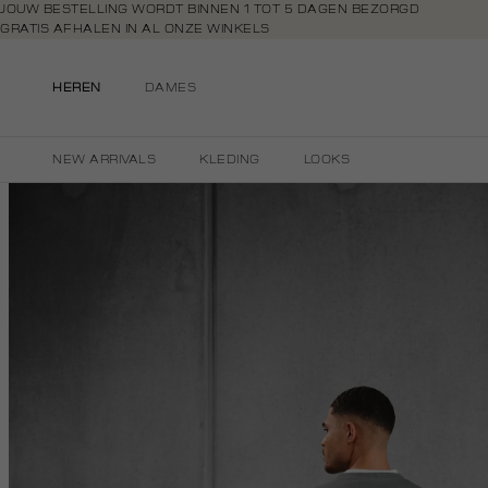
Navigeer
JOUW BESTELLING WORDT BINNEN 1 TOT 5 DAGEN BEZORGD
GRATIS AFHALEN IN AL ONZE WINKELS
direct naar
GRATIS RETOURNEREN BINNEN 14 DAGEN IN DE WINKEL
de
BETAAL ZOALS JIJ WILT: O.A. IDEAL, RIVERTY, APPLE PAY & CREDITCAR
hoofdinhoud
HEREN
DAMES
Open de
zoekbalk
Navigeer
NEW ARRIVALS
KLEDING
LOOKS
direct
naar de
footer