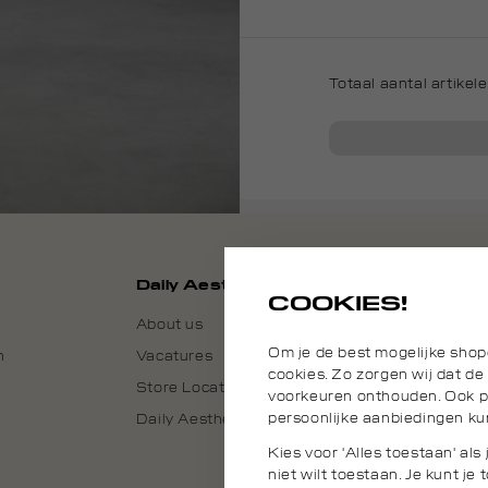
Totaal aantal artikel
Daily Aesthetikz
COOKIES!
About us
Om je de best mogelijke shop
n
Vacatures
cookies. Zo zorgen wij dat de
Store Locator
voorkeuren onthouden. Ook pl
persoonlijke aanbiedingen ku
Daily Aesthetikz België
Kies voor 'Alles toestaan' al
niet wilt toestaan. Je kunt j