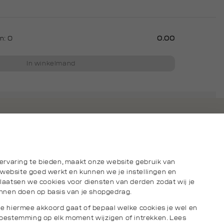
en:
0
0.00
In winkelmand
ervaring te bieden, maakt onze website gebruik van
 website goed werkt en kunnen we je instellingen en
aatsen we cookies voor diensten van derden zodat wij je
nnen doen op basis van je shopgedrag.
s je hiermee akkoord gaat of bepaal welke cookies je wel en
e toestemming op elk moment wijzigen of intrekken. Lees