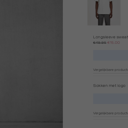
Longsleeve swea
€49.95
€15.00
Vergelijkbare product
Sokken met logo
Vergelijkbare product