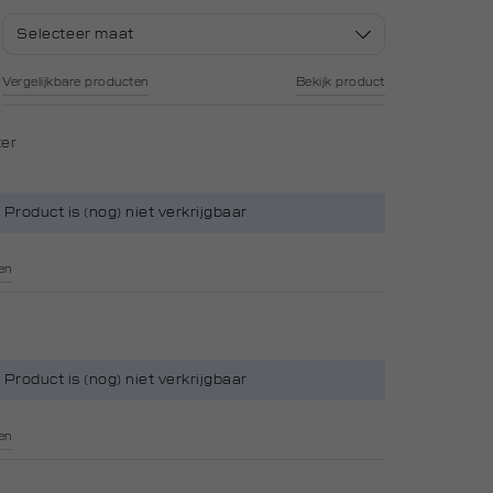
Selecteer maat
Vergelijkbare producten
Bekijk product
ter
Product is (nog) niet verkrijgbaar
en
Product is (nog) niet verkrijgbaar
en