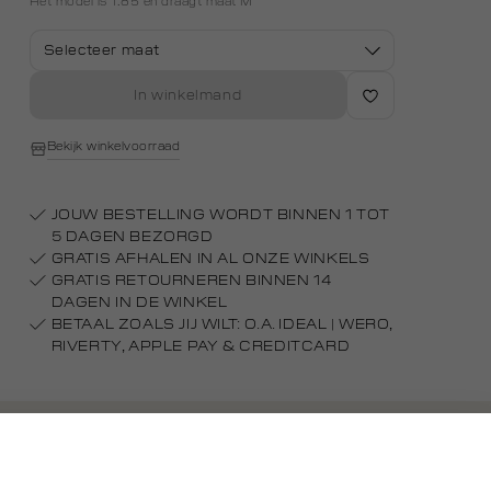
Het model is 1.85 en draagt maat M
Selecteer maat
In winkelmand
Bekijk winkelvoorraad
JOUW BESTELLING WORDT BINNEN 1 TOT
5 DAGEN BEZORGD
GRATIS AFHALEN IN AL ONZE WINKELS
GRATIS RETOURNEREN BINNEN 14
DAGEN IN DE WINKEL
BETAAL ZOALS JIJ WILT: O.A. IDEAL | WERO,
RIVERTY, APPLE PAY & CREDITCARD