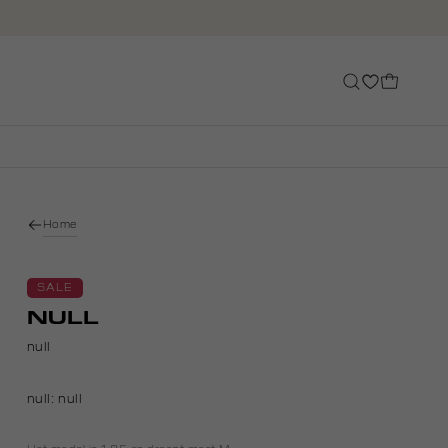
Home
SALE
NULL
null
null:
null