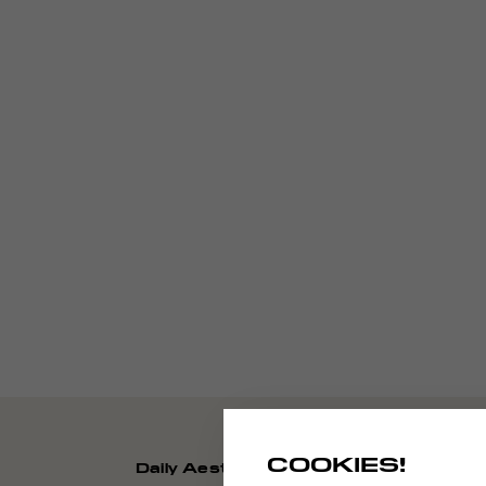
COOKIES!
Daily Aesthetikz