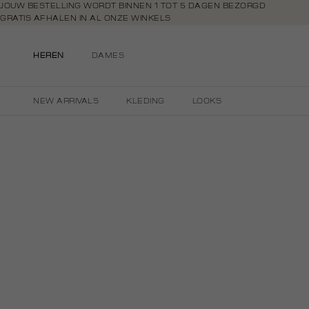
Navigeer
JOUW BESTELLING WORDT BINNEN 1 TOT 5 DAGEN BEZORGD
GRATIS AFHALEN IN AL ONZE WINKELS
direct naar
GRATIS RETOURNEREN BINNEN 14 DAGEN IN DE WINKEL
de
BETAAL ZOALS JIJ WILT: O.A. IDEAL, RIVERTY, APPLE PAY & CREDITCAR
hoofdinhoud
HEREN
DAMES
Open de
zoekbalk
Navigeer
NEW ARRIVALS
KLEDING
LOOKS
direct
naar de
footer