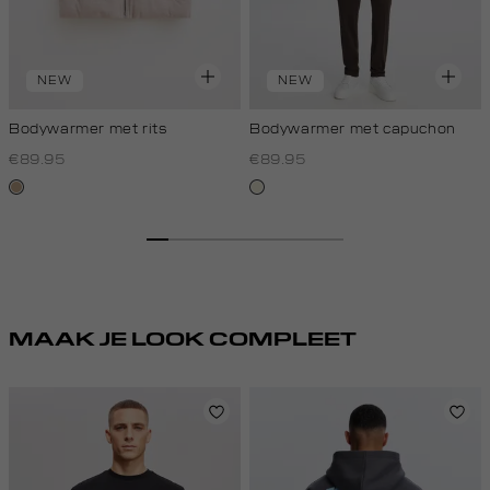
NEW
NEW
Bodywarmer met rits
Bodywarmer met capuchon
€89.95
€89.95
zand
ecru
gemêleerd
MAAK JE LOOK COMPLEET