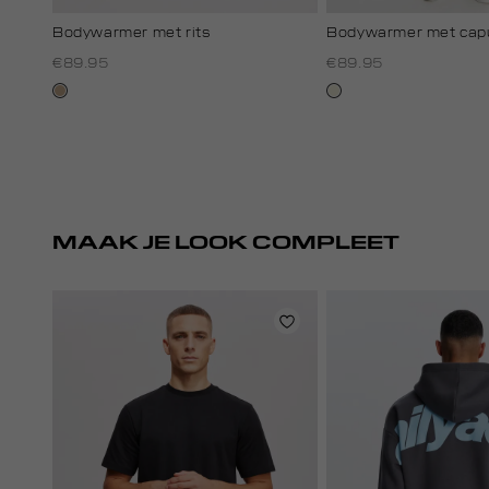
Bodywarmer met rits
Bodywarmer met cap
€89.95
€89.95
zand
ecru
gemêleerd
MAAK JE LOOK COMPLEET