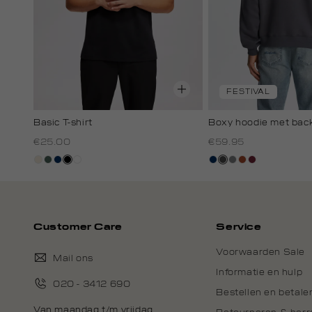
FESTIVAL
Basic T-shirt
Boxy hoodie met back
€25.00
€59.95
kit,
groen,
donkerblauw
zwart
wit
donkerblauw
donkergrijs
middengrijs
bruin
bordeaux
licht
grijs
Customer Care
Service
Voorwaarden Sale
Mail ons
Informatie en hulp
020 - 3412 690
Bestellen en betale
Van maandag t/m vrijdag