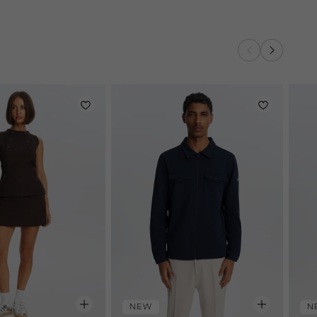
NEW
N