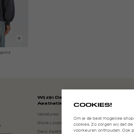
print
Wij zijn Daily
Aesthetikz
COOKIES!
Vacatures
Om je de best mogelijke shop
Store Locator
cookies. Zo zorgen wij dat de
n
voorkeuren onthouden. Ook pl
Daily Aesthetikz Nederland