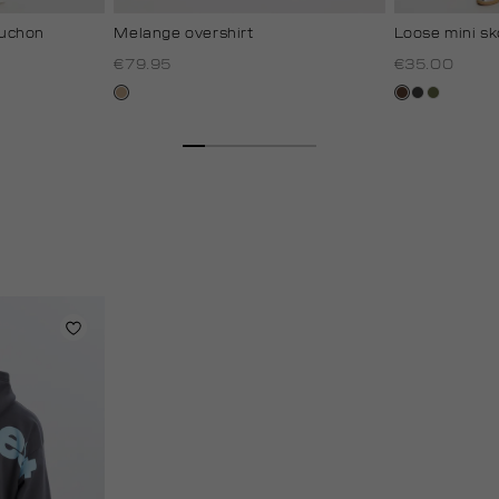
uchon
Melange overshirt
Loose mini sk
€79.95
€35.00
zand
donkerbruin
antraciet
groen,
gemêleerd
olijf