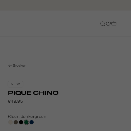
Broeken
NEW
PIQUE CHINO
€49.95
Kleur:
donkergroen
kit,
middenbruin
zwart
donkergroen
donkerblauw
licht