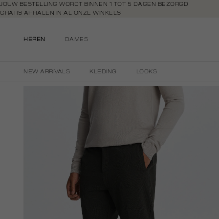
Navigeer
JOUW BESTELLING WORDT BINNEN 1 TOT 5 DAGEN BEZORGD
GRATIS AFHALEN IN AL ONZE WINKELS
direct naar
GRATIS RETOURNEREN BINNEN 14 DAGEN IN DE WINKEL
de
BETAAL ZOALS JIJ WILT: O.A. BANCONTACT, RIVERTY, APPLE PAY & CR
hoofdinhoud
HEREN
DAMES
Open de
zoekbalk
Navigeer
NEW ARRIVALS
KLEDING
LOOKS
direct
naar de
footer