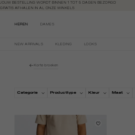
Navigeer
JOUW BESTELLING WORDT BINNEN 1 TOT 5 DAGEN BEZORGD
GRATIS AFHALEN IN AL ONZE WINKELS
direct naar
GRATIS RETOURNEREN BINNEN 14 DAGEN IN DE WINKEL
de
BETAAL ZOALS JIJ WILT: O.A. BANCONTACT, RIVERTY, APPLE PAY & CR
hoofdinhoud
HEREN
DAMES
Open de
zoekbalk
Navigeer
NEW ARRIVALS
KLEDING
LOOKS
direct
naar de
footer
Korte broeken
Categorie
Producttype
Kleur
Maat