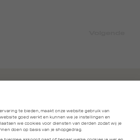
Volgende
ervaring te bieden, maakt onze website gebruik van
 website goed werkt en kunnen we je instellingen en
aatsen we cookies voor diensten van derden zodat wij je
nnen doen op basis van je shopgedrag.
s je hiermee akkoord gaat of bepaal welke cookies je wel en