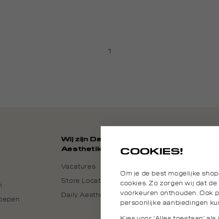
1
Wij zijn Daily
Aesthetikz
COOKIES!
Vacatures
Om je de best mogelijke shop
Store Locator
cookies. Zo zorgen wij dat de
n
voorkeuren onthouden. Ook pl
Daily Aesthetikz Nederland
roepen
persoonlijke aanbiedingen ku
Kies voor 'Alles toestaan' al