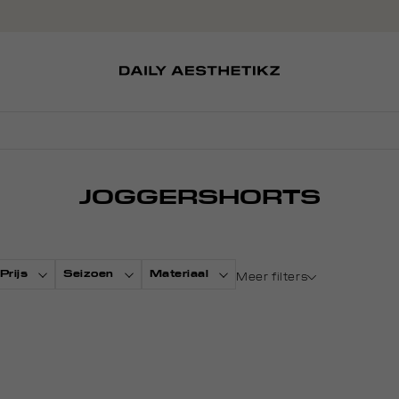
SOKKEN
TASSEN
EDITCARD
SCHOENEN
PETTEN
JOGGERSHORTS
Prijs
Seizoen
Materiaal
Meer filters