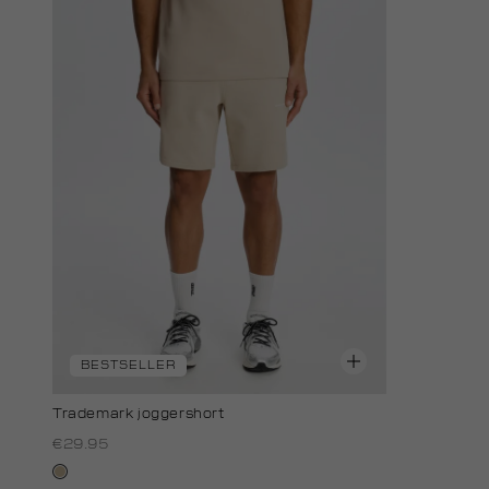
BESTSELLER
Trademark joggershort
€29.95
lichtzand