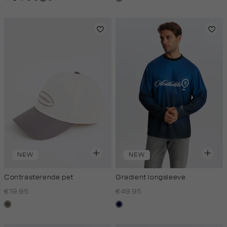
light
NEW
NEW
Contrasterende pet
Gradient longsleeve
€19.95
€49.95
middenbruin
blauw
zwart