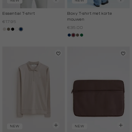
NEW
NEW
Essential T-shirt
Boxy T-shirt met korte
mouwen
€17.95
€35.00
taupe,
lichtbruin
zwart
wit
donkerblauw
light
donkerblauw
bordeaux
lichtbruin
donkergroen
NEW
NEW