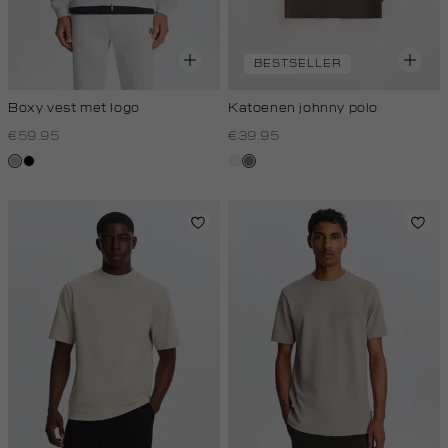
BESTSELLER
Boxy vest met logo
Katoenen johnny polo
€59.95
€39.95
grijs,
zwart
wit,
klei
licht
off-
melee
white