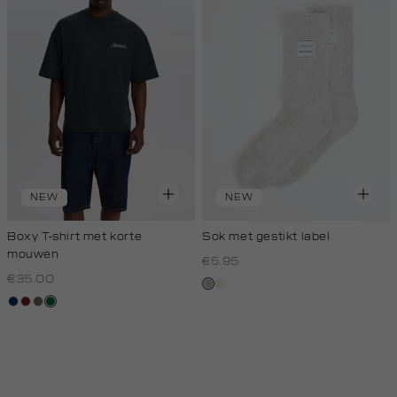
NEW
NEW
Boxy T-shirt met korte
Sok met gestikt label
mouwen
€5.95
€35.00
grijs,
wit,
donkerblauw
bordeaux
lichtbruin
donkergroen
licht
off-
melee
white