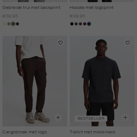
Gebreide trui met backprint
Hoodie met logoprint
€59.95
€59.95
wit,
taupe,
groen,
choco
zwart
bos,
koffie,
bordeaux
donkerblauw
off-
dark
olijf
midden
donker
white
BESTSELLER
Cargobroek met logo
T-shirt met mock-neck