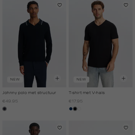
NEW
NEW
Johnny polo met structuur
T-shirt met V-hals
€49.95
€17.95
blauw,
donkerblauw
zwart
wit
nacht