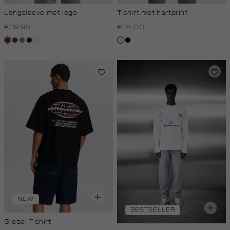
Longsleeve met logo
T-shirt met hartprint
€39.95
€35.00
bordeaux
choco
middengrijs
donkerblauw
wit,
wit,
zwart
off-
off-
white
white
NEW
BESTSELLER
Global T-shirt