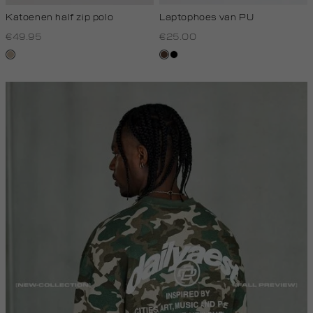
Katoenen half zip polo
Laptophoes van PU
€49.95
€25.00
kit,
donkerbruin
zwart
donker