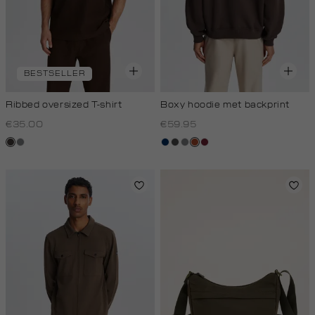
BESTSELLER
Ribbed oversized T-shirt
Boxy hoodie met backprint
€35.00
€59.95
choco
middengrijs
donkerblauw
donkergrijs
middengrijs
bruin
bordeaux