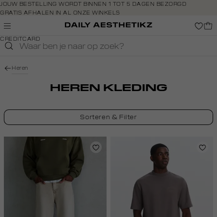
Navigeer
JOUW BESTELLING WORDT BINNEN 1 TOT 5 DAGEN BEZORGD
GRATIS AFHALEN IN AL ONZE WINKELS
direct naar
GRATIS RETOURNEREN BINNEN 14 DAGEN IN DE WINKEL
de
BETAAL ZOALS JIJ WILT: O.A. IDEAL, RIVERTY, APPLE PAY &
hoofdinhoud
CREDITCARD
Open de
zoekbalk
Navigeer
Heren
direct
naar de
HEREN KLEDING
footer
Sorteren & Filter