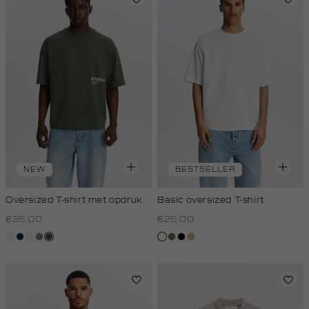
NEW
BESTSELLER
Oversized T-shirt met opdruk
Basic oversized T-shirt
€35.00
€25.00
wit,
donkerblauw
creme,
middengrijs
bos,
wit
lichtbruin
zwart
tan
off-
licht
midden
white