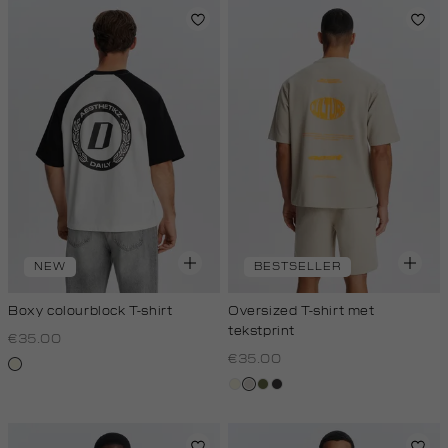
white
NEW
BESTSELLER
Boxy colourblock T-shirt
Oversized T-shirt met
tekstprint
€35.00
€35.00
wit,
off-
wit,
taupe,
groen,
grijs,
white
off-
light
olijf
houtskool
white