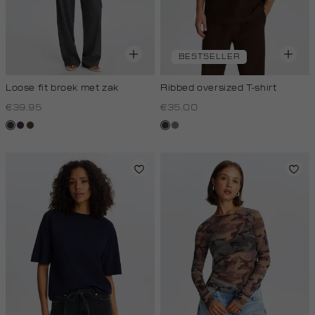
BESTSELLER
Loose fit broek met zak
Ribbed oversized T-shirt
€39.95
€35.00
antraciet
aubergine
donkerbruin
choco
middengrijs