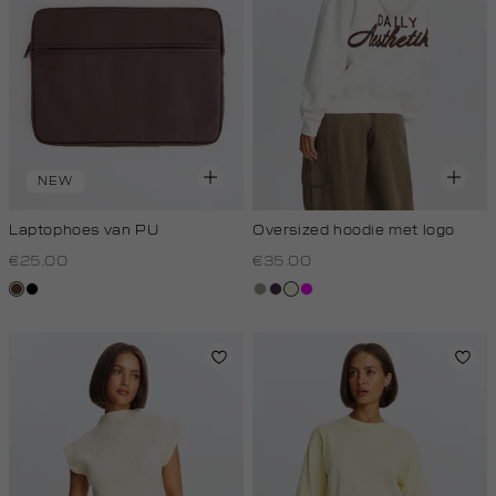
NEW
Laptophoes van PU
Oversized hoodie met logo
€25.00
€35.00
donkerbruin
zwart
groen,
aubergine
wit,
rose
olijf,
off-
licht
white