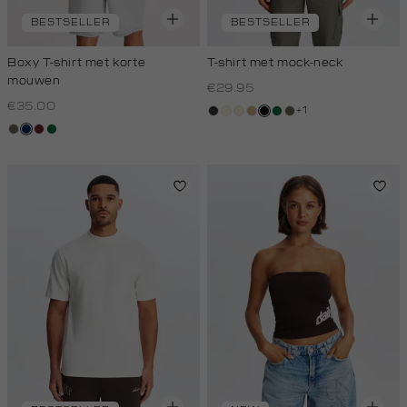
BESTSELLER
BESTSELLER
Boxy T-shirt met korte
T-shirt met mock-neck
mouwen
€29.95
€35.00
+1
grijs,
wit,
kit,
tan
zwart
donkergroen
lichtbruin
lichtbruin
donkerblauw
bordeaux
donkergroen
houtskool
off-
licht
white