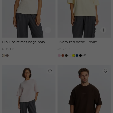
Rib T-shirt met hoge hals
Oversized basic T-shirt
€35.00
€15.00
+2
creme,
taupe
lichtroze
bruin
groen,
wit
geel
donkerblauw
zwart
donker
olijf,
donker