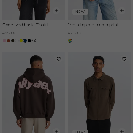
NEW
Oversized basic T-shirt
Mesh top met camo print
€15.00
€25.00
+2
lichtroze
bruin
groen,
wit
geel
donkerblauw
zwart
meerkleurig
olijf,
donker
NEW