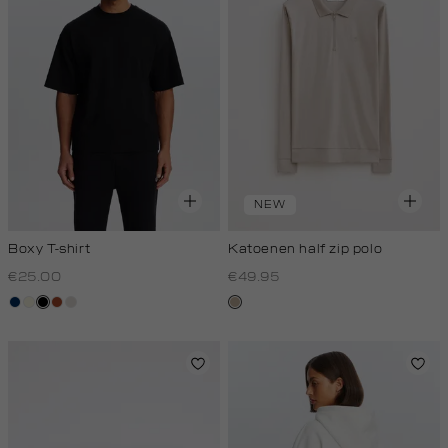
NEW
Boxy T-shirt
Katoenen half zip polo
€25.00
€49.95
donkerblauw
wit,
zwart
bruin
kit
kit,
off-
donker
white