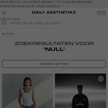
Navigeer
JOUW BESTELLING WORDT BINNEN 1 TOT 5 DAGEN BEZORGD
GRATIS AFHALEN IN AL ONZE WINKELS
direct naar
GRATIS RETOURNEREN BINNEN 14 DAGEN IN DE WINKEL
de
BETAAL ZOALS JIJ WILT: O.A. IDEAL, RIVERTY, APPLE PAY &
hoofdinhoud
CREDITCARD
Open de
zoekbalk
Navigeer
Home
direct
naar de
ZOEKRESULTATEN VOOR
footer
‘NULL’
Sorteren & Filter