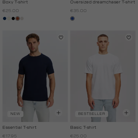
Boxy T-shirt
Oversized dreamchaser T-shirt
€25.00
€35.00
donkerblauw
wit,
zwart
bruin
kit
kobaltblauw
off-
white
NEW
BESTSELLER
Essential T-shirt
Basic T-shirt
€17.95
€25.00