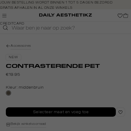
Navigeer
JOUW BESTELLING WORDT BINNEN 1 TOT 5 DAGEN BEZORGD
GRATIS AFHALEN IN AL ONZE WINKELS
direct naar
GRATIS RETOURNEREN BINNEN 14 DAGEN IN DE WINKEL
de
BETAAL ZOALS JIJ WILT: O.A. IDEAL, RIVERTY, APPLE PAY &
hoofdinhoud
CREDITCARD
Open de
zoekbalk
Navigeer
direct
Accessoires
naar de
footer
NEW
CONTRASTERENDE PET
€19.95
Kleur:
middenbruin
middenbruin
Selecteer maat en voeg toe
Bekijk winkelvoorraad