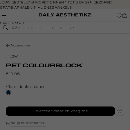
Navigeer
JOUW BESTELLING WORDT BINNEN 1 TOT 5 DAGEN BEZORGD
GRATIS AFHALEN IN AL ONZE WINKELS
direct naar
GRATIS RETOURNEREN BINNEN 14 DAGEN IN DE WINKEL
de
BETAAL ZOALS JIJ WILT: O.A. IDEAL, RIVERTY, APPLE PAY &
hoofdinhoud
CREDITCARD
Open de
zoekbalk
Navigeer
direct
Accessoires
naar de
footer
NEW
PET COLOURBLOCK
€19.95
Kleur:
donkerblauw
donkerblauw
Selecteer maat en voeg toe
Bekijk winkelvoorraad