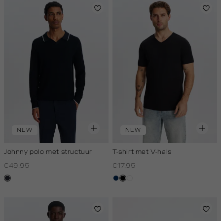
NEW
NEW
Johnny polo met structuur
T-shirt met V-hals
€49.95
€17.95
blauw,
donkerblauw
zwart
wit
nacht