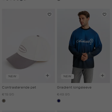
light
NEW
NEW
Contrasterende pet
Gradient longsleeve
€19.95
€49.95
middenbruin
blauw
zwart