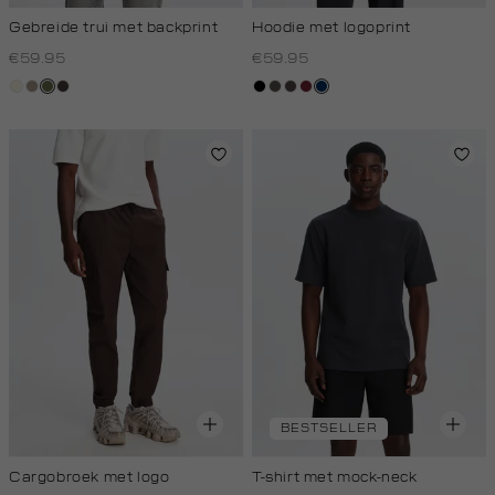
Gebreide trui met backprint
Hoodie met logoprint
€59.95
€59.95
wit,
taupe,
groen,
choco
zwart
bos,
koffie,
bordeaux
donkerblauw
off-
dark
olijf
midden
donker
white
BESTSELLER
Cargobroek met logo
T-shirt met mock-neck