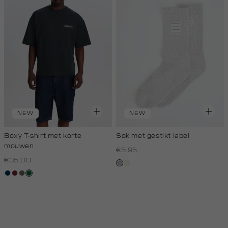
NEW
NEW
Boxy T-shirt met korte
Sok met gestikt label
mouwen
€5.95
€35.00
grijs,
wit,
donkerblauw
bordeaux
lichtbruin
donkergroen
licht
off-
melee
white