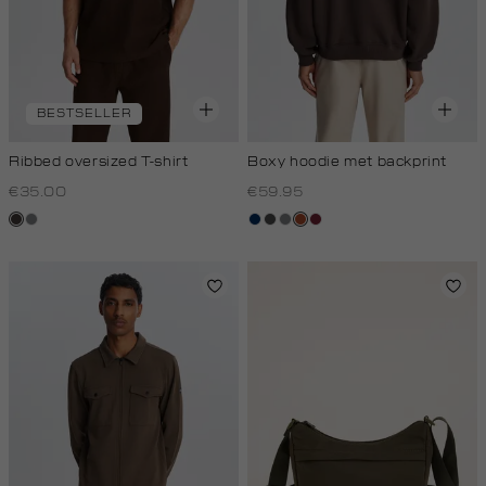
BESTSELLER
Ribbed oversized T-shirt
Boxy hoodie met backprint
€35.00
€59.95
choco
middengrijs
donkerblauw
donkergrijs
middengrijs
bruin
bordeaux