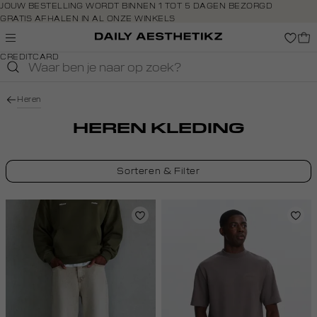
Navigeer
JOUW BESTELLING WORDT BINNEN 1 TOT 5 DAGEN BEZORGD
GRATIS AFHALEN IN AL ONZE WINKELS
direct naar
GRATIS RETOURNEREN BINNEN 14 DAGEN IN DE WINKEL
de
BETAAL ZOALS JIJ WILT: O.A. IDEAL, RIVERTY, APPLE PAY &
hoofdinhoud
CREDITCARD
Open de
zoekbalk
Navigeer
Heren
direct
naar de
HEREN KLEDING
footer
Sorteren & Filter