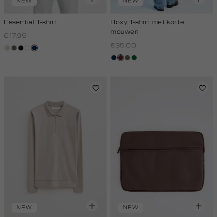
NEW
NEW
Essential T-shirt
Boxy T-shirt met korte
mouwen
€17.95
€35.00
taupe,
lichtbruin
zwart
wit
donkerblauw
light
donkerblauw
bordeaux
lichtbruin
donkergroen
NEW
NEW