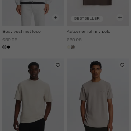
BESTSELLER
Boxy vest met logo
Katoenen johnny polo
€59.95
€39.95
grijs,
zwart
wit,
klei
licht
off-
melee
white