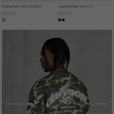
Katoenen half zip polo
Laptophoes van PU
€49.95
€25.00
kit,
donkerbruin
zwart
donker