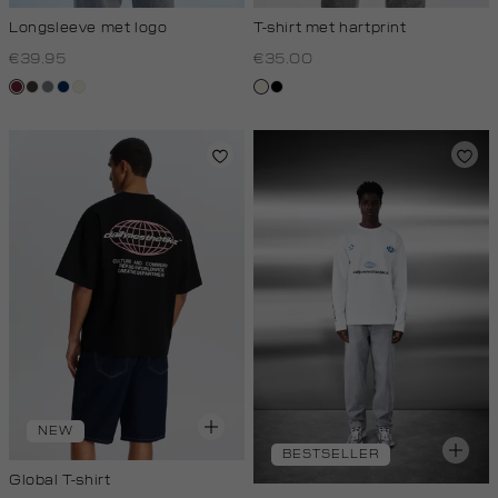
Longsleeve met logo
T-shirt met hartprint
€39.95
€35.00
bordeaux
choco
middengrijs
donkerblauw
wit,
wit,
zwart
off-
off-
white
white
NEW
BESTSELLER
Global T-shirt