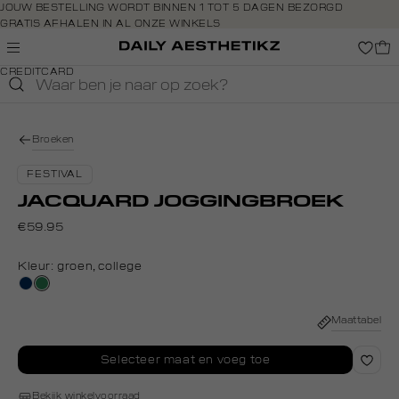
Navigeer
JOUW BESTELLING WORDT BINNEN 1 TOT 5 DAGEN BEZORGD
GRATIS AFHALEN IN AL ONZE WINKELS
direct naar
GRATIS RETOURNEREN BINNEN 14 DAGEN IN DE WINKEL
de
BETAAL ZOALS JIJ WILT: O.A. IDEAL, RIVERTY, APPLE PAY &
hoofdinhoud
CREDITCARD
Open de
zoekbalk
Navigeer
direct
Broeken
naar de
footer
FESTIVAL
JACQUARD JOGGINGBROEK
€59.95
Kleur:
groen, college
donkerblauw
groen,
college
Maattabel
Selecteer maat en voeg toe
Bekijk winkelvoorraad