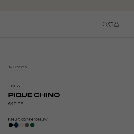
Broeken
NEW
PIQUE CHINO
€49.95
Kleur:
donkerblauw
zwart
donkerblauw
kit,
middenbruin
donkergroen
licht