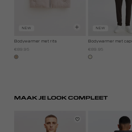
NEW
NEW
Bodywarmer met rits
Bodywarmer met cap
€89.95
€89.95
zand
ecru
gemêleerd
MAAK JE LOOK COMPLEET