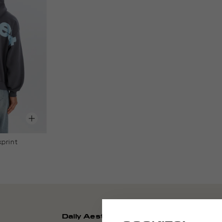
print
Daily Aesthetikz