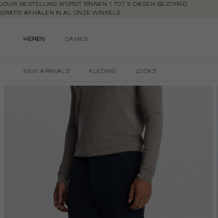
Navigeer
JOUW BESTELLING WORDT BINNEN 1 TOT 5 DAGEN BEZORGD
GRATIS AFHALEN IN AL ONZE WINKELS
direct naar
GRATIS RETOURNEREN BINNEN 14 DAGEN IN DE WINKEL
de
BETAAL ZOALS JIJ WILT: O.A. IDEAL, RIVERTY, APPLE PAY & CREDITCAR
hoofdinhoud
HEREN
DAMES
Open de
zoekbalk
Navigeer
NEW ARRIVALS
KLEDING
LOOKS
direct
naar de
footer