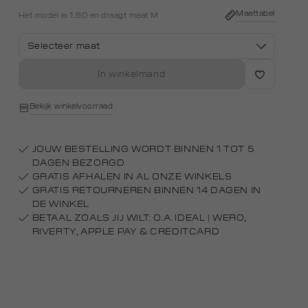
Maattabel
Het model is 1.80 en draagt maat M
Selecteer maat
In winkelmand
Bekijk winkelvoorraad
JOUW BESTELLING WORDT BINNEN 1 TOT 5
DAGEN BEZORGD
GRATIS AFHALEN IN AL ONZE WINKELS
GRATIS RETOURNEREN BINNEN 14 DAGEN IN
DE WINKEL
BETAAL ZOALS JIJ WILT: O.A. IDEAL | WERO,
RIVERTY, APPLE PAY & CREDITCARD