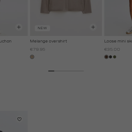
NEW
uchon
Melange overshirt
Loose mini sk
€79.95
€35.00
zand
donkerbruin
antraciet
groen,
gemêleerd
olijf