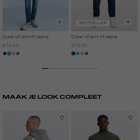
BESTSELLER
Duke v2 slim fit jeans
Duke v2 slim fit jeans
€79.95
€79.95
blauw,
blauw
grijs,
blauw,
blauw,
blauw
grijs,
blauw,
used
used
used
used
used
used
dark
middle
middle
dark
middle
middle
MAAK JE LOOK COMPLEET