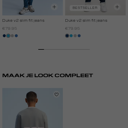
BESTSELLER
Duke v2 slim fit jeans
Duke v2 slim fit jeans
€79.95
€79.95
blauw,
blauw
grijs,
blauw,
blauw,
blauw
grijs,
blauw,
used
used
used
used
used
used
dark
middle
middle
dark
middle
middle
MAAK JE LOOK COMPLEET