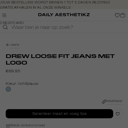
Navigeer
JOUW BESTELLING WORDT BINNEN 1 TOT 5 DAGEN BEZORGD
GRATIS AFHALEN IN AL ONZE WINKELS
direct naar
GRATIS RETOURNEREN BINNEN 14 DAGEN IN DE WINKEL
de
BETAAL ZOALS JIJ WILT: O.A. IDEAL, RIVERTY, APPLE PAY &
hoofdinhoud
Shop the look
CREDITCARD
Open de
zoekbalk
Navigeer
direct
Jeans
naar de
footer
DREW LOOSE FIT JEANS MET
LOGO
€69.95
Kleur:
lichtblauw
lichtblauw
Maattabel
Selecteer maat en voeg toe
Bekijk winkelvoorraad