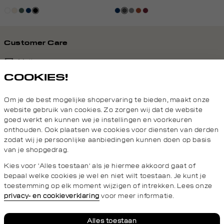
wit
kit,
groen,
donkerblauw
zwart
donkerblauw
donkergrijs
middengrijs
bruin
bordeaux
licht
grijs
Customer Care
Mail ons
COOKIES!
020 - 3412 690
Om je de best mogelijke shopervaring te bieden, maakt onze
Van maandag t/m vrijdag van 8.30 uur tot 18.00 uur.
website gebruik van cookies. Zo zorgen wij dat de website
goed werkt en kunnen we je instellingen en voorkeuren
onthouden. Ook plaatsen we cookies voor diensten van derden
Service
zodat wij je persoonlijke aanbiedingen kunnen doen op basis
van je shopgedrag.
Daily Aesthetikz
Kies voor 'Alles toestaan' als je hiermee akkoord gaat of
bepaal welke cookies je wel en niet wilt toestaan. Je kunt je
toestemming op elk moment wijzigen of intrekken. Lees onze
privacy- en cookieverklaring
voor meer informatie.
Privacy- en cookieverklaring
Algemene Voorwaarden
Alles toestaan