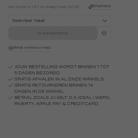
dark
middle
middle
Maattabel
Het model is 1.87 en draagt maat 32/32
Selecteer maat
In winkelmand
Bekijk winkelvoorraad
JOUW BESTELLING WORDT BINNEN 1 TOT
5 DAGEN BEZORGD
GRATIS AFHALEN IN AL ONZE WINKELS
GRATIS RETOURNEREN BINNEN 14
DAGEN IN DE WINKEL
BETAAL ZOALS JIJ WILT: O.A. IDEAL | WERO,
RIVERTY, APPLE PAY & CREDITCARD