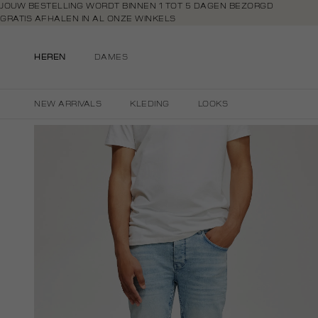
Navigeer
JOUW BESTELLING WORDT BINNEN 1 TOT 5 DAGEN BEZORGD
GRATIS AFHALEN IN AL ONZE WINKELS
direct naar
GRATIS RETOURNEREN BINNEN 14 DAGEN IN DE WINKEL
de
BETAAL ZOALS JIJ WILT: O.A. IDEAL, RIVERTY, APPLE PAY & CREDITCAR
hoofdinhoud
HEREN
DAMES
Open de
zoekbalk
Navigeer
NEW ARRIVALS
KLEDING
LOOKS
direct
naar de
footer