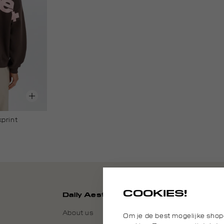
print
COOKIES!
Daily Aesthetikz
About us
Om je de best mogelijke shop