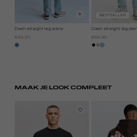
BESTSELLER
Dash straight leg jeans
Dash straight leg jea
€69.95
€69.95
blauw,
zwart,
grijs,
blauw,
used
used
used
used
middle
dark
middle
light
MAAK JE LOOK COMPLEET