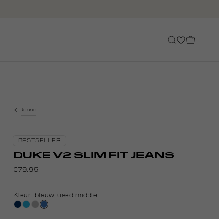
Jeans
BESTSELLER
DUKE V2 SLIM FIT JEANS
€79.95
Kleur:
blauw, used middle
blauw,
blauw
grijs,
blauw,
used
used
used