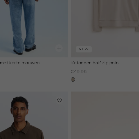
NEW
t met korte mouwen
Katoenen half zip polo
€49.95
w
in
rgroen
kit,
donker