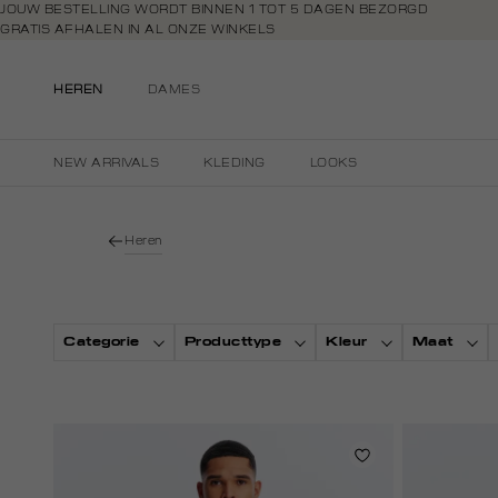
Navigeer
JOUW BESTELLING WORDT BINNEN 1 TOT 5 DAGEN BEZORGD
GRATIS AFHALEN IN AL ONZE WINKELS
direct naar
GRATIS RETOURNEREN BINNEN 14 DAGEN IN DE WINKEL
de
BETAAL ZOALS JIJ WILT: O.A. IDEAL, RIVERTY, APPLE PAY & CREDITCAR
hoofdinhoud
HEREN
DAMES
Open de
zoekbalk
Navigeer
NEW ARRIVALS
KLEDING
LOOKS
direct
naar de
footer
Heren
Categorie
Producttype
Kleur
Maat