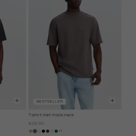
BESTSELLER
T-shirt met mock-neck
€29.95
+1
tan
lichtbruin
wit,
zwart
grijs,
kit,
donkergroen