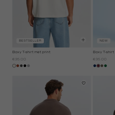
BESTSELLER
NEW
Boxy T-shirt met print
Boxy T-shir
€35.00
€35.00
creme,
bruin
donkergrijs
zwart
grijs,
donkerblau
bordeaux
lichtbru
donke
licht
zilver