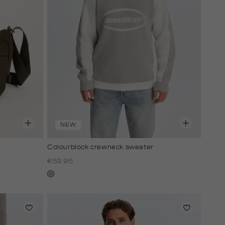
NEW
Colourblock crewneck sweater
€59.95
lichtgrijs