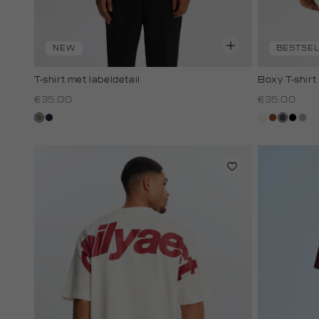
NEW
BESTSE
T-shirt met labeldetail
Boxy T-shirt
€35.00
€35.00
klei
blauw,
creme,
bruin
donkergr
zwart
grijs
royal
licht
zilv
donker