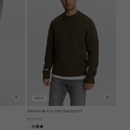
NEW
Gebreide trui met backprint
€59.95
wit,
taupe,
groen,
choco