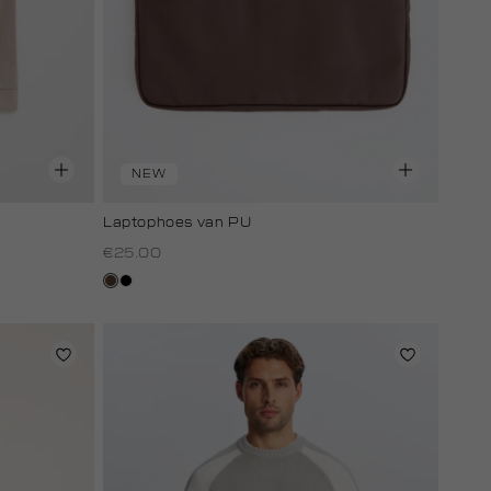
NEW
Laptophoes van PU
€25.00
donkerbruin
zwart