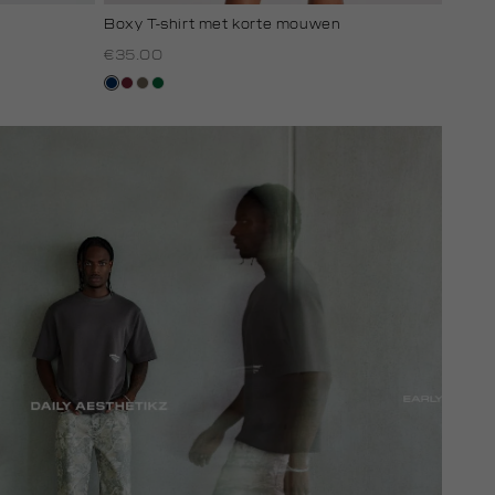
Boxy T-shirt met korte mouwen
€35.00
donkerblauw
bordeaux
lichtbruin
donkergroen