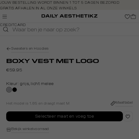
Navigeer
JOUW BESTELLING WORDT BINNEN 1 TOT 5 DAGEN BEZORGD
GRATIS AFHALEN IN AL ONZE WINKELS
direct naar
GRATIS RETOURNEREN BINNEN 14 DAGEN IN DE WINKEL
de
BETAAL ZOALS JIJ WILT: O.A. IDEAL, RIVERTY, APPLE PAY &
hoofdinhoud
CREDITCARD
Open de
zoekbalk
Navigeer
direct
Sweaters en Hoodies
naar de
footer
BOXY VEST MET LOGO
€59.95
Kleur:
grijs, licht melee
grijs,
zwart
licht
melee
Maattabel
Het model is 1.85 en draagt maat M
Selecteer maat en voeg toe
Bekijk winkelvoorraad