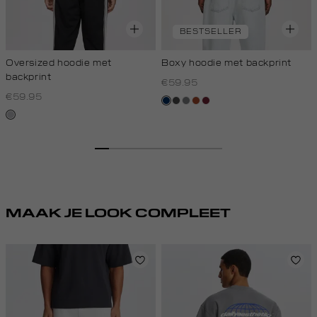
BESTSELLER
Oversized hoodie met
Boxy hoodie met backprint
backprint
€59.95
€59.95
donkerblauw
donkergrijs
middengrijs
bruin
bordeaux
grijs,
licht
melee
MAAK JE LOOK COMPLEET