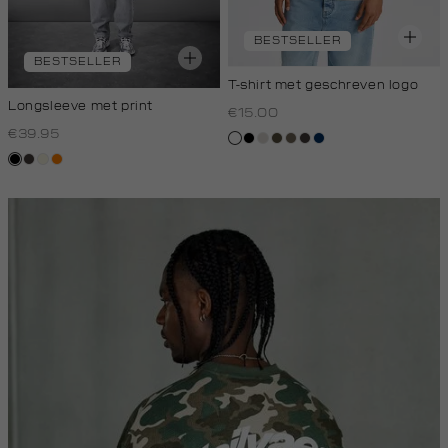
BESTSELLER
BESTSELLER
T-shirt met geschreven logo
Longsleeve met print
€15.00
€39.95
wit
zwart
taupe,
donkerkhaki
lichtbruin
choco
donkerblauw
light
zwart
choco
wit,
oranje
off-
white