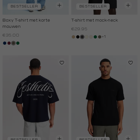
BESTSELLER
BESTSELLER
Boxy T-shirt met korte
T-shirt met mock-neck
mouwen
€29.95
€35.00
+1
tan
zwart
grijs,
wit,
kit,
donkergroen
lichtbruin
donkerblauw
bordeaux
lichtbruin
donkergroen
houtskool
off-
licht
white
BESTSELLER
BESTSELLER