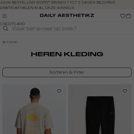
Navigeer
JOUW BESTELLING WORDT BINNEN 1 TOT 5 DAGEN BEZORGD
GRATIS AFHALEN IN AL ONZE WINKELS
direct naar
GRATIS RETOURNEREN BINNEN 14 DAGEN IN DE WINKEL
de
BETAAL ZOALS JIJ WILT: O.A. IDEAL, RIVERTY, APPLE PAY &
hoofdinhoud
CREDITCARD
Open de
zoekbalk
Navigeer
Heren
direct
naar de
HEREN KLEDING
footer
Sorteren & Filter