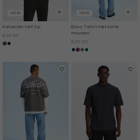
NEW
NEW
Katoenen half zip
Boxy T-shirt met korte
mouwen
€39.95
€35.00
donkerbruin
blauw,
royal
donkerblauw
bordeaux
lichtbruin
donkergroen
donker