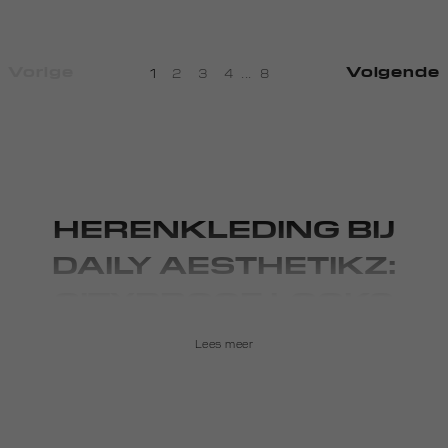
Vorige
Volgende
1
2
3
4
...
8
HERENKLEDING BIJ
DAILY AESTHETIKZ:
CITYPROOF LOOKS
Lees meer
Daily Aesthetikz is er voor guys die weten wat ze willen dragen
en vooral: hoe ze zich willen voelen. Onze herenkleding is
geïnspireerd door het ritme van de stad. Van de street vibes in
Tokyo tot de laidback energy van LA. Alles wat je ziet, voelt en
hoort vertaalt zich naar onze collecties. Geen ruis, alleen clean