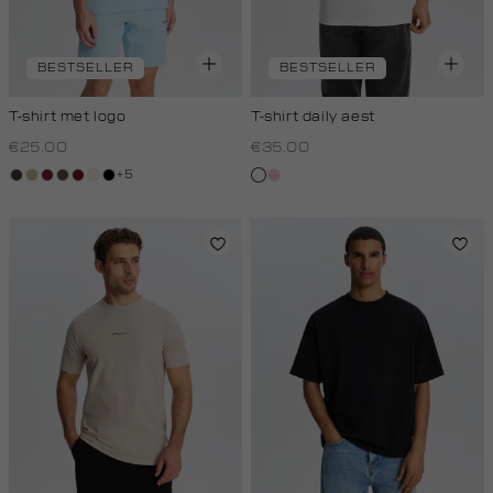
BESTSELLER
BESTSELLER
T-shirt met logo
T-shirt daily aest
€25.00
€35.00
+5
choco
lichtzand
bordeaux
bos,
rood,
wit,
zwart
wit
rose,
midden
kers
off-
baby
white