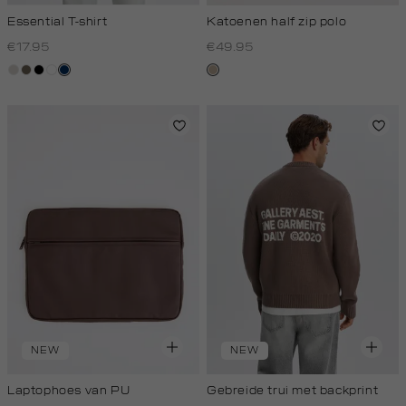
Essential T-shirt
Katoenen half zip polo
€17.95
€49.95
taupe,
lichtbruin
zwart
wit
donkerblauw
kit,
light
donker
NEW
NEW
Laptophoes van PU
Gebreide trui met backprint