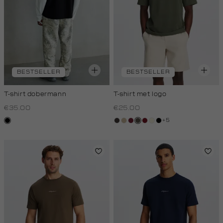
BESTSELLER
BESTSELLER
T-shirt dobermann
T-shirt met logo
€35.00
€25.00
+5
zwart
choco
lichtzand
bordeaux
bos,
rood,
wit,
zwart
midden
kers
off-
white