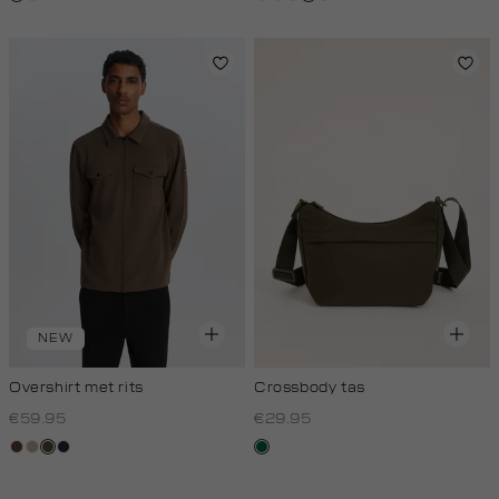
NEW
Overshirt met rits
Crossbody tas
€59.95
€29.95
donkerbruin
kit,
donkerkhaki
blauw,
donkergroen
donker
royal
donker